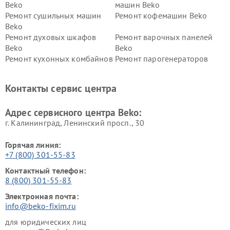
Beko
машин Beko
Ремонт сушильных машин
Ремонт кофемашин Beko
Beko
Ремонт духовых шкафов
Ремонт варочных панелей
Beko
Beko
Ремонт кухонных комбайнов
Ремонт парогенераторов
Beko
Beko
Ремонт блендеров Beko
Ремонт кофеварок Beko
Контакты сервис центра
Ремонт холодильников Beko
Ремонт морозильных камер
Beko
Адрес сервисного центра Beko:
г. Калининград, Ленинский просп., 30
Горячая линия:
+7 (800) 301-55-83
Контактный телефон:
8 (800) 301-55-83
Электронная почта:
info@beko-fixim.ru
для юридических лиц