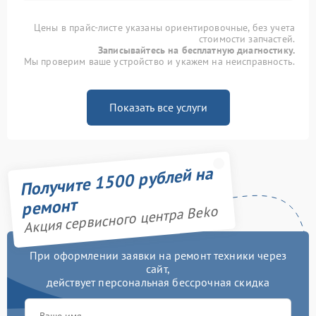
Цены в прайс-листе указаны ориентировочные, без учета
стоимости запчастей.
Записывайтесь на бесплатную диагностику.
Мы проверим ваше устройство и укажем на неисправность.
Показать все услуги
Получите 1500 рублей на
ремонт
Акция сервисного центра Beko
При оформлении заявки на ремонт техники через
сайт,
действует персональная бессрочная скидка