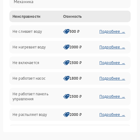
Механика
Неисправности
Стоимость
Управление
Не сливает воду
500 ₽
Подробнее →
Электропитание
Не нагревает воду
2000 ₽
Подробнее →
Датчики
Не включается
2500 ₽
Подробнее →
Нагрев
Не работает насос
1800 ₽
Подробнее →
Вода
Не работает панель
Гигиена
2500 ₽
Подробнее →
управления
Программное обеспечение
Не распыляет воду
2000 ₽
Подробнее →
Не запускается цикл
1800 ₽
Подробнее →
стирки