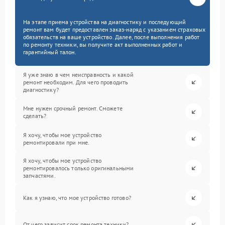
На этапе приема устройства на диагностику и последующий
ремонт вам будет предоставлен заказ-наряд с указанием страховых
обязательств на ваше устройство. Далее, после выполнения работ
по ремонту техники, вы получите акт выполненных работ и
гарантийный талон.
Я уже знаю в чем неисправность и какой
ремонт необходим. Для чего проводить
диагностику?
Мне нужен срочный ремонт. Сможете
сделать?
Я хочу, чтобы мое устройство
ремонтировали при мне.
Я хочу, чтобы мое устройство
ремонтировалось только оригинальными
запчастями.
Как я узнаю, что мое устройство готово?
От чего зависит срок ремонта техники?