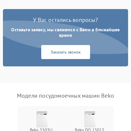
Проблемы с набором
1800 ₽
Подробнее →
воды
У Вас остались вопросы?
Оставьте заявку, мы свяжемся с Вами в ближайшее
Не работает сушилка
2100 ₽
Подробнее →
время
Сбои в работе таймера
1700 ₽
Подробнее →
Заказать звонок
Проблемы с
2100 ₽
Подробнее →
циркуляционным насосом
Модели посудомоечных машин Beko
Beko 3503LL
Beko DIS 15013