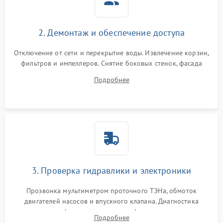
2. Демонтаж и обеспечение доступа
Отключение от сети и перекрытие воды. Извлечение корзин,
фильтров и импеллеров. Снятие боковых стенок, фасада
дверцы или нижнего поддона для прямого доступа к
Подробнее
циркуляционному насосу, ТЭНу и сливной помпе.
3. Проверка гидравлики и электроники
Прозвонка мультиметром проточного ТЭНа, обмоток
двигателей насосов и впускного клапана. Диагностика
прессостата (датчика уровня воды), датчика мутности,
Подробнее
концевика дверцы и электронного модуля управления.