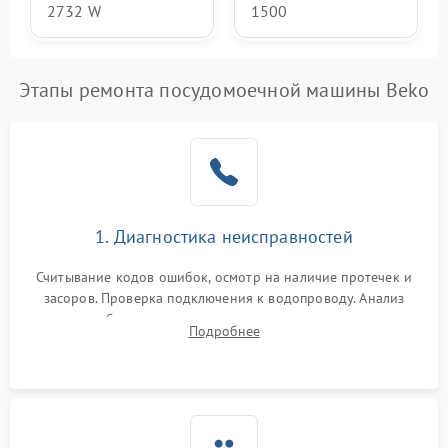
2732 W
1500
Этапы ремонта посудомоечной машины Beko
1. Диагностика неисправностей
Считывание кодов ошибок, осмотр на наличие протечек и
засоров. Проверка подключения к водопроводу. Анализ
жалоб на отсутствие слива, нагрева, вращения
Подробнее
разбрызгивателей или срабатывание системы защиты
аквастоп.