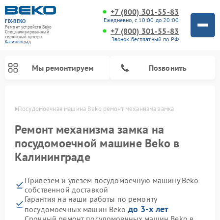
+7 (800) 301-55-83
Ежедневно, с 10:00 до 20:00
FIX-BEKO
Ремонт устройств Beko
+7 (800) 301-55-83
Специализированный
cервисный центр г.
Звонок бесплатный по РФ
Калининград
Мы ремонтируем
Позвонить
граде
Посудомоечная машина Beko ремонт механизма замка
Ремонт механизма замка на
посудомоечной машине Beko в
Калининграде
Привезем и увезем посудомоечную машину Beko
собственной доставкой
Гарантия на наши работы по ремонту
Ремонт стиральных машин Beko
Ремонт морозильных камер Beko
Ремонт вертикальных пылесосов Beko
Ремонт сушильных машин Beko
Ремонт кухонных комбайнов Beko
Ремонт микроволновых печей Beko
до 3-х лет
посудомоечных машин Beko
Срочный ремонт посудомоечных машин Beko в