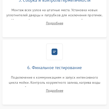
5. Сборка и контроль герметичности
Монтаж всех узлов на штатные места. Установка новых
уплотнителей дверцы и патрубков для исключения протечек.
Надежная фиксация хомутов гидравлической системы,
Подробнее
сборка корпуса и установка датчика поплавка.
6. Финальное тестирование
Подключение к коммуникациям и запуск интенсивного
цикла мойки. Контроль корректного залива, нагрева воды
до нужной температуры, отсутствия посторонних шумов,
Подробнее
штатного слива и абсолютной сухости в поддоне.