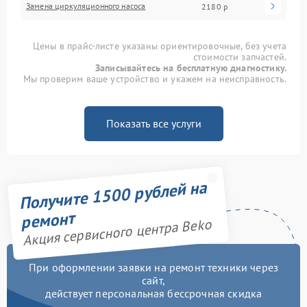
Замена циркуляционного насоса
2180 р
Цены в прайс-листе указаны ориентировочные, без учета
стоимости запчастей.
Записывайтесь на бесплатную диагностику.
Мы проверим ваше устройство и укажем на неисправность.
Показать все услуги
Получите 1500 рублей на
ремонт
Акция сервисного центра Beko
При оформлении заявки на ремонт техники через
сайт,
действует персональная бессрочная скидка