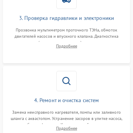
3. Проверка гидравлики и электроники
Прозвонка мультиметром проточного ТЭНа, обмоток
двигателей насосов и впускного клапана. Диагностика
прессостата (датчика уровня воды), датчика мутности,
Подробнее
концевика дверцы и электронного модуля управления.
4. Ремонт и очистка систем
Замена неисправного нагревателя, помпы или заливного
шланга с аквастопом. Устранение засоров в улитке насоса,
патрубках и фильтрах. Компонентный ремонт платы
Подробнее
управления, восстановление поврежденной проводки.