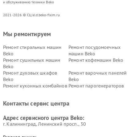
и обслуживанию техники Beko
2021-2026 © СЦ kld.beko-fixim.ru
Мы ремонтируем
Ремонт стиральных машин
Ремонт посудомоечных
Beko
машин Beko
Ремонт сушильных машин
Ремонт кофемашин Beko
Beko
Ремонт духовых шкафов
Ремонт варочных панелей
Beko
Beko
Ремонт кухонных комбайнов
Ремонт парогенераторов
Beko
Beko
Ремонт блендеров Beko
Ремонт кофеварок Beko
Контакты сервис центра
Ремонт холодильников Beko
Ремонт морозильных камер
Beko
Адрес сервисного центра Beko:
г. Калининград, Ленинский просп., 30
Горячая линия: