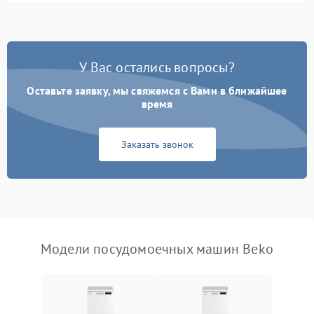
1800 ₽
Подробнее →
стирки
Проблемы с набором
1800 ₽
Подробнее →
воды
У Вас остались вопросы?
Оставьте заявку, мы свяжемся с Вами в ближайшее
Не работает сушилка
2100 ₽
Подробнее →
время
Сбои в работе таймера
1700 ₽
Подробнее →
Заказать звонок
Проблемы с
2100 ₽
Подробнее →
циркуляционным насосом
Модели посудомоечных машин Beko