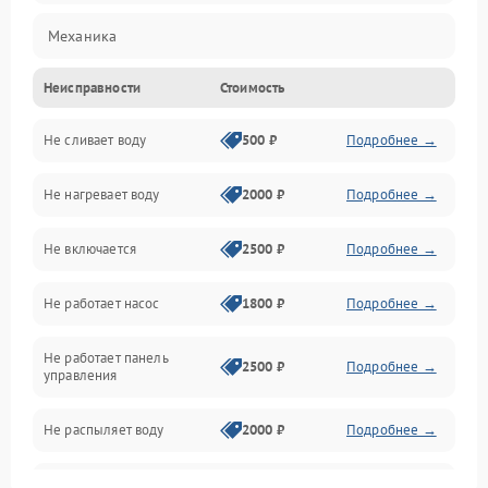
Механика
Неисправности
Стоимость
Управление
Не сливает воду
500 ₽
Подробнее →
Электропитание
Не нагревает воду
2000 ₽
Подробнее →
Датчики
Не включается
2500 ₽
Подробнее →
Нагрев
Не работает насос
1800 ₽
Подробнее →
Вода
Не работает панель
Гигиена
2500 ₽
Подробнее →
управления
Программное обеспечение
Не распыляет воду
2000 ₽
Подробнее →
Не запускается цикл