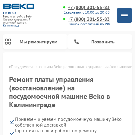
+7 (800) 301-55-83
Ежедневно, с 10:00 до 20:00
FIX-BEKO
Ремонт устройств Beko
+7 (800) 301-55-83
Специализированный
cервисный центр г.
Звонок бесплатный по РФ
Калининград
Мы ремонтируем
Позвонить
граде
Посудомоечная машина Beko ремонт платы управления (восстановлен
Ремонт платы управления
(восстановление) на
посудомоечной машине Beko в
Калининграде
Привезем и увезем посудомоечную машину Beko
Ремонт стиральных машин Beko
Ремонт морозильных камер Beko
Ремонт вертикальных пылесосов Beko
Ремонт сушильных машин Beko
Ремонт кухонных комбайнов Beko
Ремонт микроволновых печей Beko
собственной доставкой
Гарантия на наши работы по ремонту