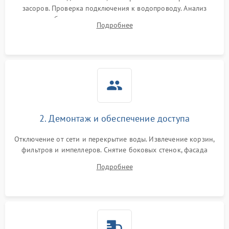
засоров. Проверка подключения к водопроводу. Анализ
жалоб на отсутствие слива, нагрева, вращения
Подробнее
разбрызгивателей или срабатывание системы защиты
аквастоп.
2. Демонтаж и обеспечение доступа
Отключение от сети и перекрытие воды. Извлечение корзин,
фильтров и импеллеров. Снятие боковых стенок, фасада
дверцы или нижнего поддона для прямого доступа к
Подробнее
циркуляционному насосу, ТЭНу и сливной помпе.