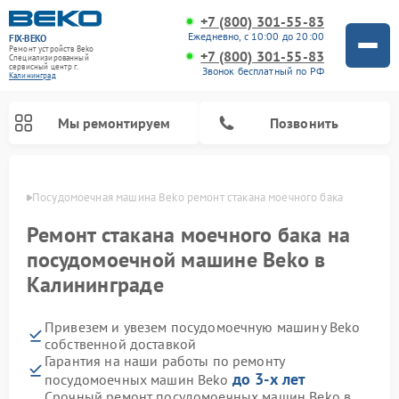
+7 (800) 301-55-83
Ежедневно, с 10:00 до 20:00
FIX-BEKO
Ремонт устройств Beko
+7 (800) 301-55-83
Специализированный
cервисный центр г.
Звонок бесплатный по РФ
Калининград
Мы ремонтируем
Позвонить
граде
Посудомоечная машина Beko ремонт стакана моечного бака
Ремонт стакана моечного бака на
посудомоечной машине Beko в
Калининграде
Привезем и увезем посудомоечную машину Beko
собственной доставкой
Гарантия на наши работы по ремонту
Ремонт стиральных машин Beko
Ремонт морозильных камер Beko
Ремонт вертикальных пылесосов Beko
Ремонт сушильных машин Beko
Ремонт кухонных комбайнов Beko
Ремонт микроволновых печей Beko
до 3-х лет
посудомоечных машин Beko
Срочный ремонт посудомоечных машин Beko в