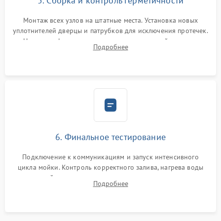
5. Сборка и контроль герметичности
Монтаж всех узлов на штатные места. Установка новых
уплотнителей дверцы и патрубков для исключения протечек.
Надежная фиксация хомутов гидравлической системы,
Подробнее
сборка корпуса и установка датчика поплавка.
6. Финальное тестирование
Подключение к коммуникациям и запуск интенсивного
цикла мойки. Контроль корректного залива, нагрева воды
до нужной температуры, отсутствия посторонних шумов,
Подробнее
штатного слива и абсолютной сухости в поддоне.