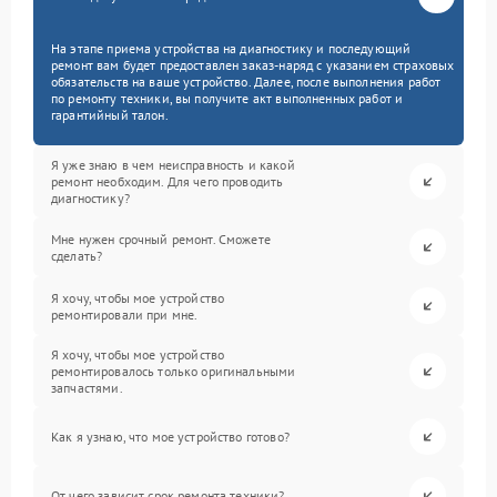
На этапе приема устройства на диагностику и последующий
ремонт вам будет предоставлен заказ-наряд с указанием страховых
обязательств на ваше устройство. Далее, после выполнения работ
по ремонту техники, вы получите акт выполненных работ и
гарантийный талон.
Я уже знаю в чем неисправность и какой
ремонт необходим. Для чего проводить
диагностику?
Мне нужен срочный ремонт. Сможете
сделать?
Я хочу, чтобы мое устройство
ремонтировали при мне.
Я хочу, чтобы мое устройство
ремонтировалось только оригинальными
запчастями.
Как я узнаю, что мое устройство готово?
От чего зависит срок ремонта техники?