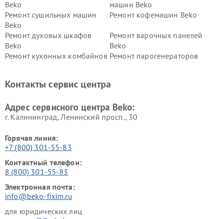
Beko
машин Beko
Ремонт сушильных машин
Ремонт кофемашин Beko
Beko
Ремонт духовых шкафов
Ремонт варочных панелей
Beko
Beko
Ремонт кухонных комбайнов
Ремонт парогенераторов
Beko
Beko
Ремонт блендеров Beko
Ремонт кофеварок Beko
Контакты сервис центра
Ремонт холодильников Beko
Ремонт морозильных камер
Beko
Адрес сервисного центра Beko:
г. Калининград, Ленинский просп., 30
Горячая линия:
+7 (800) 301-55-83
Контактный телефон:
8 (800) 301-55-83
Электронная почта:
info@beko-fixim.ru
для юридических лиц