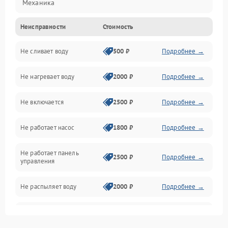
Механика
Неисправности
Стоимость
Управление
Не сливает воду
500 ₽
Подробнее →
Электропитание
Не нагревает воду
2000 ₽
Подробнее →
Датчики
Не включается
2500 ₽
Подробнее →
Нагрев
Не работает насос
1800 ₽
Подробнее →
Вода
Не работает панель
Гигиена
2500 ₽
Подробнее →
управления
Программное обеспечение
Не распыляет воду
2000 ₽
Подробнее →
Не запускается цикл
1800 ₽
Подробнее →
стирки