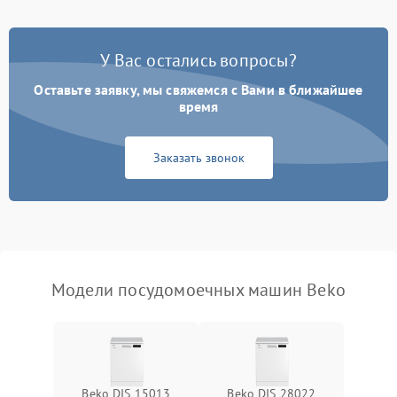
Проблемы с набором
1800 ₽
Подробнее →
воды
У Вас остались вопросы?
Оставьте заявку, мы свяжемся с Вами в ближайшее
Не работает сушилка
2100 ₽
Подробнее →
время
Сбои в работе таймера
1700 ₽
Подробнее →
Заказать звонок
Проблемы с
2100 ₽
Подробнее →
циркуляционным насосом
Модели посудомоечных машин Beko
Beko DIS 15013
Beko DIS 28022