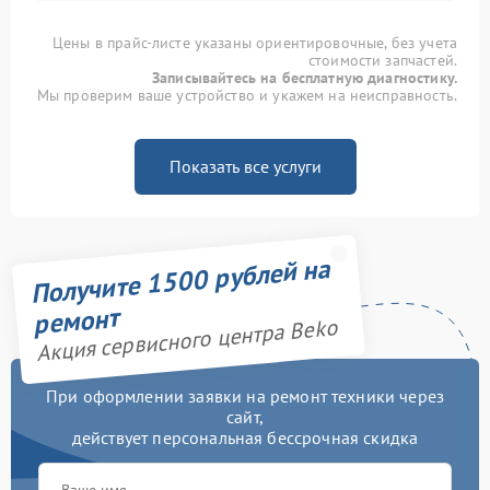
Цены в прайс-листе указаны ориентировочные, без учета
стоимости запчастей.
Записывайтесь на бесплатную диагностику.
Мы проверим ваше устройство и укажем на неисправность.
Показать все услуги
Получите 1500 рублей на
ремонт
Акция сервисного центра Beko
При оформлении заявки на ремонт техники через
сайт,
действует персональная бессрочная скидка