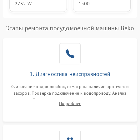
2732 W
1500
Этапы ремонта посудомоечной машины Beko
1. Диагностика неисправностей
Считывание кодов ошибок, осмотр на наличие протечек и
засоров. Проверка подключения к водопроводу. Анализ
жалоб на отсутствие слива, нагрева, вращения
Подробнее
разбрызгивателей или срабатывание системы защиты
аквастоп.