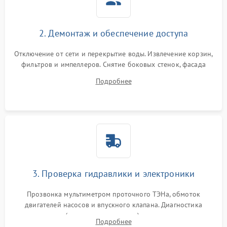
2. Демонтаж и обеспечение доступа
Отключение от сети и перекрытие воды. Извлечение корзин,
фильтров и импеллеров. Снятие боковых стенок, фасада
дверцы или нижнего поддона для прямого доступа к
Подробнее
циркуляционному насосу, ТЭНу и сливной помпе.
3. Проверка гидравлики и электроники
Прозвонка мультиметром проточного ТЭНа, обмоток
двигателей насосов и впускного клапана. Диагностика
прессостата (датчика уровня воды), датчика мутности,
Подробнее
концевика дверцы и электронного модуля управления.