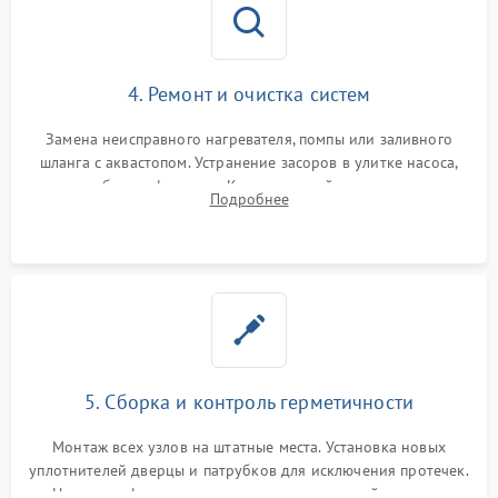
4. Ремонт и очистка систем
Замена неисправного нагревателя, помпы или заливного
шланга с аквастопом. Устранение засоров в улитке насоса,
патрубках и фильтрах. Компонентный ремонт платы
Подробнее
управления, восстановление поврежденной проводки.
5. Сборка и контроль герметичности
Монтаж всех узлов на штатные места. Установка новых
уплотнителей дверцы и патрубков для исключения протечек.
Надежная фиксация хомутов гидравлической системы,