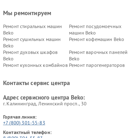
Мы ремонтируем
Ремонт стиральных машин
Ремонт посудомоечных
Beko
машин Beko
Ремонт сушильных машин
Ремонт кофемашин Beko
Beko
Ремонт духовых шкафов
Ремонт варочных панелей
Beko
Beko
Ремонт кухонных комбайнов
Ремонт парогенераторов
Beko
Beko
Ремонт блендеров Beko
Ремонт кофеварок Beko
Контакты сервис центра
Ремонт холодильников Beko
Ремонт морозильных камер
Beko
Адрес сервисного центра Beko:
г. Калининград, Ленинский просп., 30
Горячая линия:
+7 (800) 301-55-83
Контактный телефон:
8 (800) 301-55-83