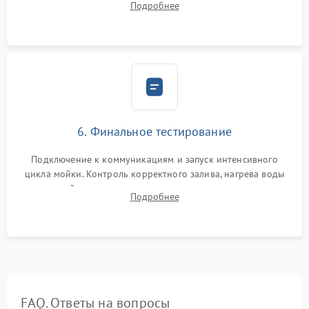
Подробнее
сборка корпуса и установка датчика поплавка.
6. Финальное тестирование
Подключение к коммуникациям и запуск интенсивного
цикла мойки. Контроль корректного залива, нагрева воды
до нужной температуры, отсутствия посторонних шумов,
Подробнее
штатного слива и абсолютной сухости в поддоне.
FAQ. Ответы на вопросы