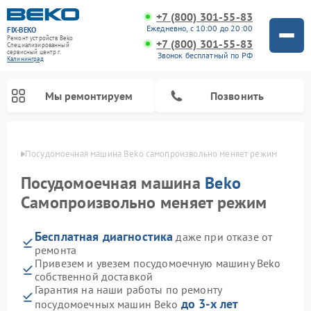
+7 (800) 301-55-83
Ежедневно, с 10:00 до 20:00
FIX-BEKO
Ремонт устройств Beko
+7 (800) 301-55-83
Специализированный
cервисный центр г.
Звонок бесплатный по РФ
Калининград
Мы ремонтируем
Позвонить
граде
Посудомоечная машина Beko самопроизвольно меняет режим
Посудомоечная машина
Beko
Самопроизвольно меняет режим
Бесплатная диагностика
даже при отказе от
ремонта
Привезем и увезем посудомоечную машину Beko
собственной доставкой
Ремонт стиральных машин Beko
Ремонт морозильных камер Beko
Ремонт вертикальных пылесосов Beko
Ремонт сушильных машин Beko
Ремонт кухонных комбайнов Beko
Ремонт микроволновых печей Beko
Гарантия на наши работы по ремонту
до 3-х лет
посудомоечных машин Beko