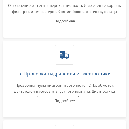
Отключение от сети и перекрытие воды. Извлечение корзин,
фильтров и импеллеров. Снятие боковых стенок, фасада
дверцы или нижнего поддона для прямого доступа к
Подробнее
циркуляционному насосу, ТЭНу и сливной помпе.
3. Проверка гидравлики и электроники
Прозвонка мультиметром проточного ТЭНа, обмоток
двигателей насосов и впускного клапана. Диагностика
прессостата (датчика уровня воды), датчика мутности,
Подробнее
концевика дверцы и электронного модуля управления.