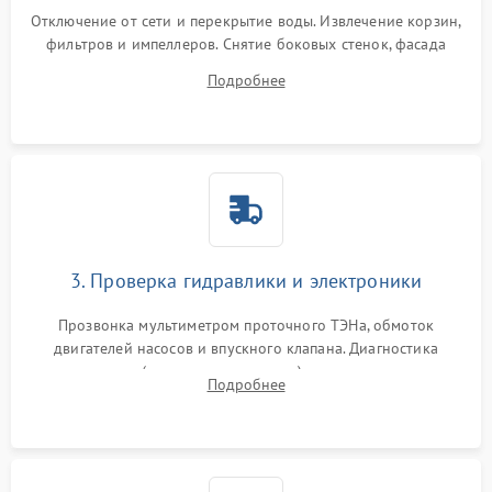
Отключение от сети и перекрытие воды. Извлечение корзин,
фильтров и импеллеров. Снятие боковых стенок, фасада
дверцы или нижнего поддона для прямого доступа к
Подробнее
циркуляционному насосу, ТЭНу и сливной помпе.
3. Проверка гидравлики и электроники
Прозвонка мультиметром проточного ТЭНа, обмоток
двигателей насосов и впускного клапана. Диагностика
прессостата (датчика уровня воды), датчика мутности,
Подробнее
концевика дверцы и электронного модуля управления.