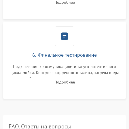
Подробнее
сборка корпуса и установка датчика поплавка.
6. Финальное тестирование
Подключение к коммуникациям и запуск интенсивного
цикла мойки. Контроль корректного залива, нагрева воды
до нужной температуры, отсутствия посторонних шумов,
Подробнее
штатного слива и абсолютной сухости в поддоне.
FAQ. Ответы на вопросы