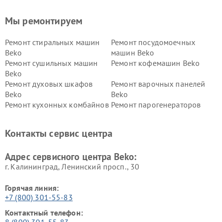
Мы ремонтируем
Ремонт стиральных машин
Ремонт посудомоечных
Beko
машин Beko
Ремонт сушильных машин
Ремонт кофемашин Beko
Beko
Ремонт духовых шкафов
Ремонт варочных панелей
Beko
Beko
Ремонт кухонных комбайнов
Ремонт парогенераторов
Beko
Beko
Ремонт блендеров Beko
Ремонт кофеварок Beko
Контакты сервис центра
Ремонт холодильников Beko
Ремонт морозильных камер
Beko
Адрес сервисного центра Beko:
г. Калининград, Ленинский просп., 30
Горячая линия:
+7 (800) 301-55-83
Контактный телефон:
8 (800) 301-55-83