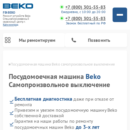
+7 (800) 301-55-83
Ежедневно, с 10:00 до 20:00
FIX-BEKO
Ремонт устройств Beko
+7 (800) 301-55-83
Специализированный
cервисный центр г.
Звонок бесплатный по РФ
Калининград
Мы ремонтируем
Позвонить
граде
Посудомоечная машина Beko самопроизвольное выключение
Посудомоечная машина
Beko
Самопроизвольное выключение
Бесплатная диагностика
даже при отказе от
ремонта
Привезем и увезем посудомоечную машину Beko
собственной доставкой
Ремонт стиральных машин Beko
Ремонт морозильных камер Beko
Ремонт вертикальных пылесосов Beko
Ремонт сушильных машин Beko
Ремонт кухонных комбайнов Beko
Ремонт микроволновых печей Beko
Гарантия на наши работы по ремонту
до 3-х лет
посудомоечных машин Beko