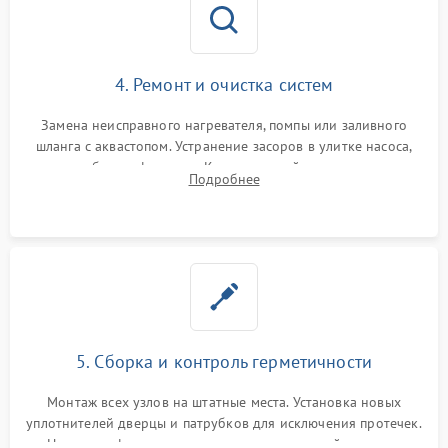
4. Ремонт и очистка систем
Замена неисправного нагревателя, помпы или заливного
шланга с аквастопом. Устранение засоров в улитке насоса,
патрубках и фильтрах. Компонентный ремонт платы
Подробнее
управления, восстановление поврежденной проводки.
5. Сборка и контроль герметичности
Монтаж всех узлов на штатные места. Установка новых
уплотнителей дверцы и патрубков для исключения протечек.
Надежная фиксация хомутов гидравлической системы,