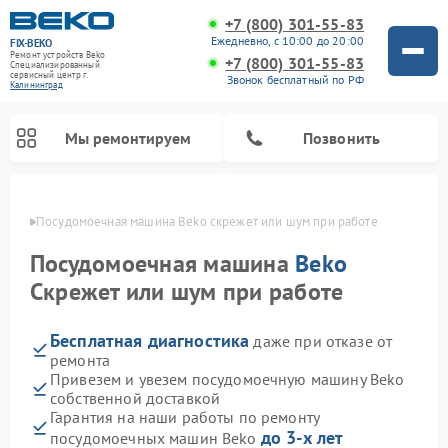
+7 (800) 301-55-83
Ежедневно, с 10:00 до 20:00
FIX-BEKO
Ремонт устройств Beko
+7 (800) 301-55-83
Специализированный
cервисный центр г.
Звонок бесплатный по РФ
Калининград
Мы ремонтируем
Позвонить
граде
Посудомоечная машина Beko скрежет или шум при работе
Посудомоечная машина
Beko
Скрежет или шум при работе
Бесплатная диагностика
даже при отказе от
ремонта
Привезем и увезем посудомоечную машину Beko
собственной доставкой
Ремонт стиральных машин Beko
Ремонт морозильных камер Beko
Ремонт вертикальных пылесосов Beko
Ремонт сушильных машин Beko
Ремонт кухонных комбайнов Beko
Ремонт микроволновых печей Beko
Гарантия на наши работы по ремонту
до 3-х лет
посудомоечных машин Beko