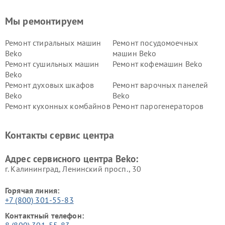
Мы ремонтируем
Ремонт стиральных машин
Ремонт посудомоечных
Beko
машин Beko
Ремонт сушильных машин
Ремонт кофемашин Beko
Beko
Ремонт духовых шкафов
Ремонт варочных панелей
Beko
Beko
Ремонт кухонных комбайнов
Ремонт парогенераторов
Beko
Beko
Ремонт блендеров Beko
Ремонт кофеварок Beko
Контакты сервис центра
Ремонт холодильников Beko
Ремонт морозильных камер
Beko
Адрес сервисного центра Beko:
г. Калининград, Ленинский просп., 30
Горячая линия:
+7 (800) 301-55-83
Контактный телефон:
8 (800) 301-55-83