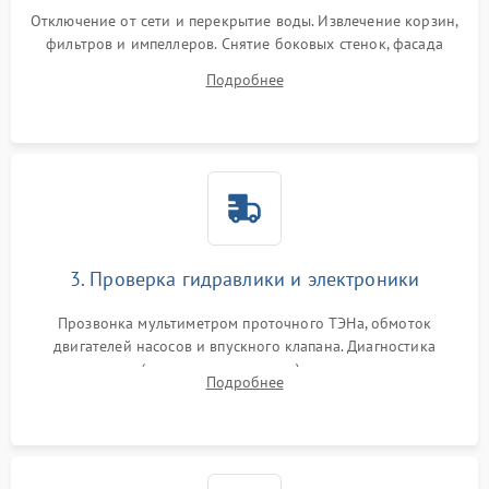
Отключение от сети и перекрытие воды. Извлечение корзин,
фильтров и импеллеров. Снятие боковых стенок, фасада
дверцы или нижнего поддона для прямого доступа к
Подробнее
циркуляционному насосу, ТЭНу и сливной помпе.
3. Проверка гидравлики и электроники
Прозвонка мультиметром проточного ТЭНа, обмоток
двигателей насосов и впускного клапана. Диагностика
прессостата (датчика уровня воды), датчика мутности,
Подробнее
концевика дверцы и электронного модуля управления.