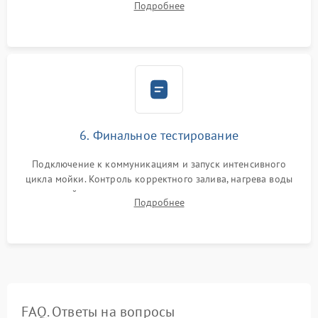
Подробнее
сборка корпуса и установка датчика поплавка.
6. Финальное тестирование
Подключение к коммуникациям и запуск интенсивного
цикла мойки. Контроль корректного залива, нагрева воды
до нужной температуры, отсутствия посторонних шумов,
Подробнее
штатного слива и абсолютной сухости в поддоне.
FAQ. Ответы на вопросы