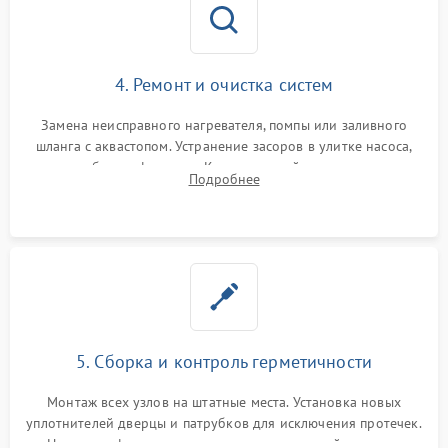
4. Ремонт и очистка систем
Замена неисправного нагревателя, помпы или заливного
шланга с аквастопом. Устранение засоров в улитке насоса,
патрубках и фильтрах. Компонентный ремонт платы
Подробнее
управления, восстановление поврежденной проводки.
5. Сборка и контроль герметичности
Монтаж всех узлов на штатные места. Установка новых
уплотнителей дверцы и патрубков для исключения протечек.
Надежная фиксация хомутов гидравлической системы,