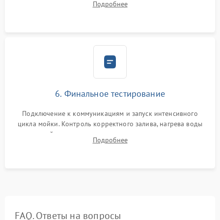
Подробнее
сборка корпуса и установка датчика поплавка.
6. Финальное тестирование
Подключение к коммуникациям и запуск интенсивного
цикла мойки. Контроль корректного залива, нагрева воды
до нужной температуры, отсутствия посторонних шумов,
Подробнее
штатного слива и абсолютной сухости в поддоне.
FAQ. Ответы на вопросы