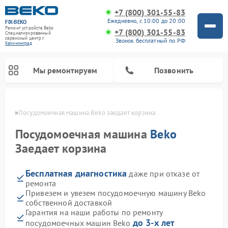
+7 (800) 301-55-83
Ежедневно, с 10:00 до 20:00
FIX-BEKO
Ремонт устройств Beko
+7 (800) 301-55-83
Специализированный
cервисный центр г.
Звонок бесплатный по РФ
Калининград
Мы ремонтируем
Позвонить
граде
Посудомоечная машина Beko заедает корзина
Посудомоечная машина
Beko
Заедает корзина
Бесплатная диагностика
даже при отказе от
ремонта
Привезем и увезем посудомоечную машину Beko
собственной доставкой
Ремонт стиральных машин Beko
Ремонт морозильных камер Beko
Ремонт вертикальных пылесосов Beko
Ремонт сушильных машин Beko
Ремонт кухонных комбайнов Beko
Ремонт микроволновых печей Beko
Гарантия на наши работы по ремонту
до 3-х лет
посудомоечных машин Beko