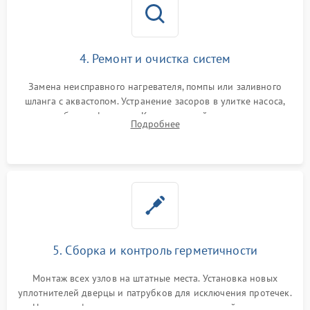
4. Ремонт и очистка систем
Замена неисправного нагревателя, помпы или заливного
шланга с аквастопом. Устранение засоров в улитке насоса,
патрубках и фильтрах. Компонентный ремонт платы
Подробнее
управления, восстановление поврежденной проводки.
5. Сборка и контроль герметичности
Монтаж всех узлов на штатные места. Установка новых
уплотнителей дверцы и патрубков для исключения протечек.
Надежная фиксация хомутов гидравлической системы,