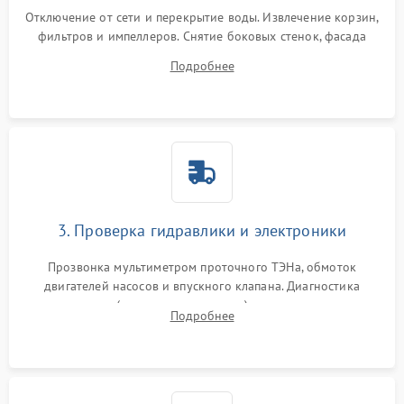
Отключение от сети и перекрытие воды. Извлечение корзин,
фильтров и импеллеров. Снятие боковых стенок, фасада
дверцы или нижнего поддона для прямого доступа к
Подробнее
циркуляционному насосу, ТЭНу и сливной помпе.
3. Проверка гидравлики и электроники
Прозвонка мультиметром проточного ТЭНа, обмоток
двигателей насосов и впускного клапана. Диагностика
прессостата (датчика уровня воды), датчика мутности,
Подробнее
концевика дверцы и электронного модуля управления.