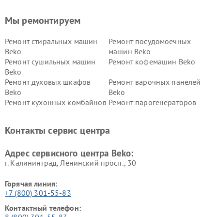
Мы ремонтируем
Ремонт стиральных машин
Ремонт посудомоечных
Beko
машин Beko
Ремонт сушильных машин
Ремонт кофемашин Beko
Beko
Ремонт духовых шкафов
Ремонт варочных панелей
Beko
Beko
Ремонт кухонных комбайнов
Ремонт парогенераторов
Beko
Beko
Ремонт блендеров Beko
Ремонт кофеварок Beko
Контакты сервис центра
Ремонт холодильников Beko
Ремонт морозильных камер
Beko
Адрес сервисного центра Beko:
г. Калининград, Ленинский просп., 30
Горячая линия:
+7 (800) 301-55-83
Контактный телефон:
8 (800) 301-55-83