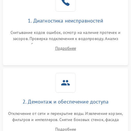
1. Диагностика неисправностей
Считывание кодов ошибок, осмотр на наличие протечек и
засоров. Проверка подключения к водопроводу. Анализ
жалоб на отсутствие слива, нагрева, вращения
Подробнее
разбрызгивателей или срабатывание системы защиты
аквастоп.
2. Демонтаж и обеспечение доступа
Отключение от сети и перекрытие воды. Извлечение корзин,
фильтров и импеллеров. Снятие боковых стенок, фасада
дверцы или нижнего поддона для прямого доступа к
Подробнее