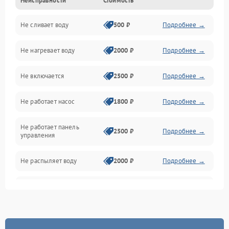
Неисправности
Стоимость
Управление
Не сливает воду
500 ₽
Подробнее →
Электропитание
Не нагревает воду
2000 ₽
Подробнее →
Датчики
Не включается
2500 ₽
Подробнее →
Нагрев
Не работает насос
1800 ₽
Подробнее →
Вода
Не работает панель
Гигиена
2500 ₽
Подробнее →
управления
Программное обеспечение
Не распыляет воду
2000 ₽
Подробнее →
Не запускается цикл
1800 ₽
Подробнее →
стирки
Проблемы с набором
1800 ₽
Подробнее →
воды