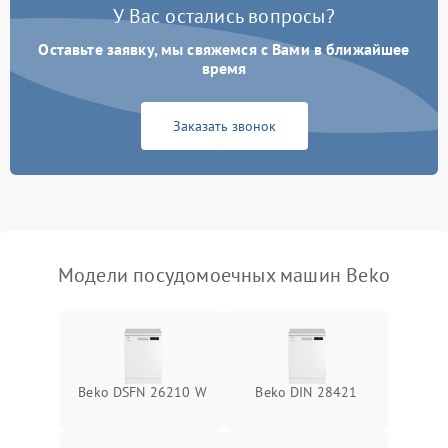
У Вас остались вопросы?
Оставьте заявку, мы свяжемся с Вами в ближайшее
Не работает сушилка
2100 ₽
Подробнее →
время
Сбои в работе таймера
1700 ₽
Подробнее →
Заказать звонок
Проблемы с
2100 ₽
Подробнее →
циркуляционным насосом
Модели посудомоечных машин Beko
Beko DSFN 26210 W
Beko DIN 28421