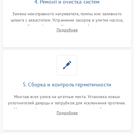
4. Ремонт и очистка систем
Замена неисправного нагревателя, помпы или заливного
шланга с аквастопом. Устранение засоров в улитке насоса,
патрубках и фильтрах. Компонентный ремонт платы
Подробнее
управления, восстановление поврежденной проводки.
5. Сборка и контроль герметичности
Монтаж всех узлов на штатные места. Установка новых
уплотнителей дверцы и патрубков для исключения протечек.
Надежная фиксация хомутов гидравлической системы,
Подробнее
сборка корпуса и установка датчика поплавка.