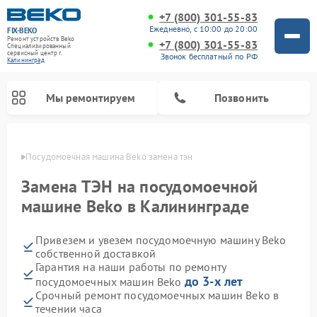
+7 (800) 301-55-83
Ежедневно, с 10:00 до 20:00
FIX-BEKO
Ремонт устройств Beko
+7 (800) 301-55-83
Специализированный
cервисный центр г.
Звонок бесплатный по РФ
Калининград
Мы ремонтируем
Позвонить
граде
Посудомоечная машина Beko замена тэн
Замена ТЭН на посудомоечной
машине Beko в Калининграде
Привезем и увезем посудомоечную машину Beko
собственной доставкой
Гарантия на наши работы по ремонту
до 3-х лет
посудомоечных машин Beko
Ремонт стиральных машин Beko
Ремонт морозильных камер Beko
Ремонт вертикальных пылесосов Beko
Ремонт сушильных машин Beko
Ремонт кухонных комбайнов Beko
Ремонт микроволновых печей Beko
Срочный ремонт посудомоечных машин Beko в
течении часа