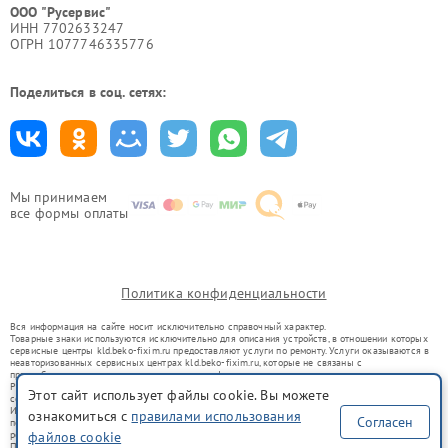
ООО "Русервис"
ИНН 7702633247
ОГРН 1077746335776
Поделиться в соц. сетях:
Мы принимаем
все формы оплаты
Политика конфиденциальности
Вся информация на сайте носит исключительно справочный характер.
Товарные знаки используются исключительно для описания устройств, в отношении которых
сервисные центры kld.beko-fixim.ru предоставляют услуги по ремонту. Услуги оказываются в
неавторизованных сервисных центрах kld.beko-fixim.ru, которые не связаны с
правообладателями товарных знаков или их официальными представителями.
Ремонт осуществляется для устройств, уже введенных в гражданский оборот в соответствии
Этот сайт использует файлы cookie. Вы можете
со статьей 1487 ГК РФ.
Использование товарных знаков не преследует цели индивидуализации услуг или введения
ознакомиться с
правилами использования
Согласен
потребителей в заблуждение, а служит для информирования о предоставляемых услугах по
ремонту техники указанных брендов.
файлов cookie
Представленная на сайте информация не является публичной офертой, определяемой