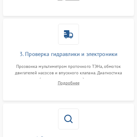
циркуляционному насосу, ТЭНу и сливной помпе.
3. Проверка гидравлики и электроники
Прозвонка мультиметром проточного ТЭНа, обмоток
двигателей насосов и впускного клапана. Диагностика
прессостата (датчика уровня воды), датчика мутности,
Подробнее
концевика дверцы и электронного модуля управления.