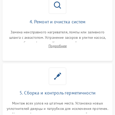
4. Ремонт и очистка систем
Замена неисправного нагревателя, помпы или заливного
шланга с аквастопом. Устранение засоров в улитке насоса,
патрубках и фильтрах. Компонентный ремонт платы
Подробнее
управления, восстановление поврежденной проводки.
5. Сборка и контроль герметичности
Монтаж всех узлов на штатные места. Установка новых
уплотнителей дверцы и патрубков для исключения протечек.
Надежная фиксация хомутов гидравлической системы,