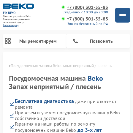
+7 (800) 301-55-83
Ежедневно, с 10:00 до 20:00
FIX-BEKO
Ремонт устройств Beko
+7 (800) 301-55-83
Специализированный
cервисный центр г.
Звонок бесплатный по РФ
Калининград
Мы ремонтируем
Позвонить
граде
Посудомоечная машина Beko запах неприятный / плесень
Посудомоечная машина
Beko
Запах неприятный / плесень
Бесплатная диагностика
даже при отказе от
ремонта
Привезем и увезем посудомоечную машину Beko
собственной доставкой
Ремонт стиральных машин Beko
Ремонт морозильных камер Beko
Ремонт вертикальных пылесосов Beko
Ремонт сушильных машин Beko
Ремонт кухонных комбайнов Beko
Ремонт микроволновых печей Beko
Гарантия на наши работы по ремонту
до 3-х лет
посудомоечных машин Beko