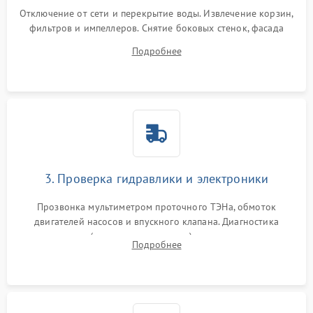
Отключение от сети и перекрытие воды. Извлечение корзин,
фильтров и импеллеров. Снятие боковых стенок, фасада
дверцы или нижнего поддона для прямого доступа к
Подробнее
циркуляционному насосу, ТЭНу и сливной помпе.
3. Проверка гидравлики и электроники
Прозвонка мультиметром проточного ТЭНа, обмоток
двигателей насосов и впускного клапана. Диагностика
прессостата (датчика уровня воды), датчика мутности,
Подробнее
концевика дверцы и электронного модуля управления.