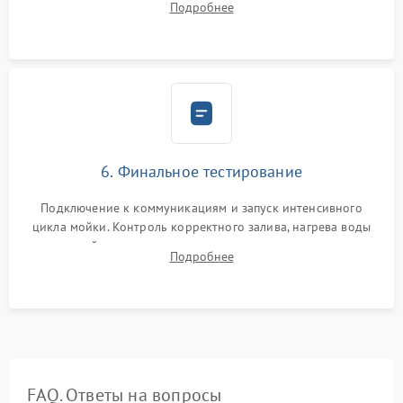
Подробнее
сборка корпуса и установка датчика поплавка.
6. Финальное тестирование
Подключение к коммуникациям и запуск интенсивного
цикла мойки. Контроль корректного залива, нагрева воды
до нужной температуры, отсутствия посторонних шумов,
Подробнее
штатного слива и абсолютной сухости в поддоне.
FAQ. Ответы на вопросы