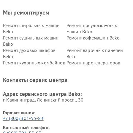
Мы ремонтируем
Ремонт стиральных машин
Ремонт посудомоечных
Beko
машин Beko
Ремонт сушильных машин
Ремонт кофемашин Beko
Beko
Ремонт духовых шкафов
Ремонт варочных панелей
Beko
Beko
Ремонт кухонных комбайнов
Ремонт парогенераторов
Beko
Beko
Ремонт блендеров Beko
Ремонт кофеварок Beko
Контакты сервис центра
Ремонт холодильников Beko
Ремонт морозильных камер
Beko
Адрес сервисного центра Beko:
г. Калининград, Ленинский просп., 30
Горячая линия:
+7 (800) 301-55-83
Контактный телефон:
8 (800) 301-55-83