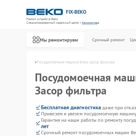
FIX-BEKO
Ремонт устройств Beko
Специализированный cервисный центр г.
Калининград
Мы ремонтируем
Срочный ремонт
Це
eko в Калининграде
Посудомоечная машина Beko засор фильтра
Посудомоечная ма
Засор фильтра
Бесплатная диагностика
даже при отказ
Привезем и увезем посудомоечную машину
Гарантия на наши работы по ремонту пос
лет
Срочный ремонт посудомоечных машин Bek
Ремонт стиральных машин Beko
Ремонт сушильных машин Beko
Ремонт духовых шкафов Beko
Ремонт варочных панелей Beko
Ремонт кухонных комбайнов Beko
Ремонт парогенераторов Beko
Ремонт морозильных камер Beko
Ремонт вертикальных пылесосов Beko
Ремонт водонагревателей Beko
Ремонт микроволновых печей Beko