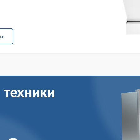
ны
 техники