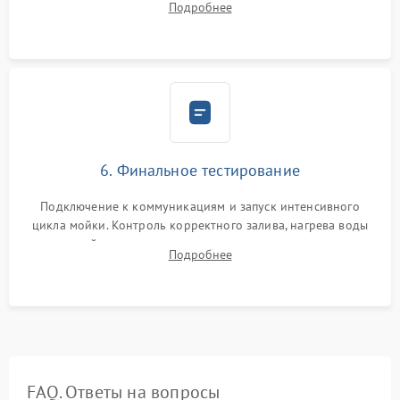
Подробнее
сборка корпуса и установка датчика поплавка.
6. Финальное тестирование
Подключение к коммуникациям и запуск интенсивного
цикла мойки. Контроль корректного залива, нагрева воды
до нужной температуры, отсутствия посторонних шумов,
Подробнее
штатного слива и абсолютной сухости в поддоне.
FAQ. Ответы на вопросы