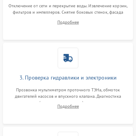
Отключение от сети и перекрытие воды. Извлечение корзин,
фильтров и импеллеров. Снятие боковых стенок, фасада
дверцы или нижнего поддона для прямого доступа к
Подробнее
циркуляционному насосу, ТЭНу и сливной помпе.
3. Проверка гидравлики и электроники
Прозвонка мультиметром проточного ТЭНа, обмоток
двигателей насосов и впускного клапана. Диагностика
прессостата (датчика уровня воды), датчика мутности,
Подробнее
концевика дверцы и электронного модуля управления.