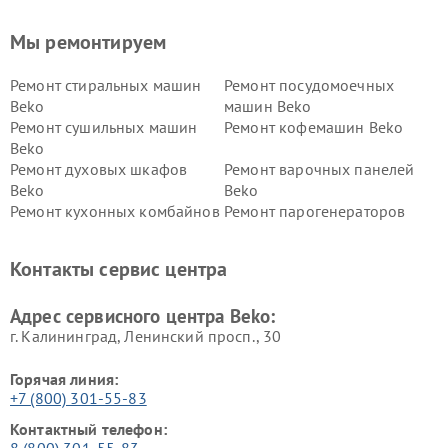
Мы ремонтируем
Ремонт стиральных машин
Ремонт посудомоечных
Beko
машин Beko
Ремонт сушильных машин
Ремонт кофемашин Beko
Beko
Ремонт духовых шкафов
Ремонт варочных панелей
Beko
Beko
Ремонт кухонных комбайнов
Ремонт парогенераторов
Beko
Beko
Ремонт блендеров Beko
Ремонт кофеварок Beko
Контакты сервис центра
Ремонт холодильников Beko
Ремонт морозильных камер
Beko
Адрес сервисного центра Beko:
г. Калининград, Ленинский просп., 30
Горячая линия:
+7 (800) 301-55-83
Контактный телефон:
8 (800) 301-55-83