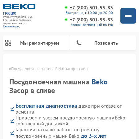
+7 (800) 301-55-83
Ежедневно, с 10:00 до 20:00
FIX-BEKO
Ремонт устройств Beko
+7 (800) 301-55-83
Специализированный
cервисный центр г.
Звонок бесплатный по РФ
Калининград
Мы ремонтируем
Позвонить
граде
Посудомоечная машина Beko засор в сливе
Посудомоечная машина
Beko
Засор в сливе
Бесплатная диагностика
даже при отказе от
ремонта
Привезем и увезем посудомоечную машину Beko
собственной доставкой
Ремонт стиральных машин Beko
Ремонт морозильных камер Beko
Ремонт вертикальных пылесосов Beko
Ремонт сушильных машин Beko
Ремонт кухонных комбайнов Beko
Ремонт микроволновых печей Beko
Гарантия на наши работы по ремонту
до 3-х лет
посудомоечных машин Beko