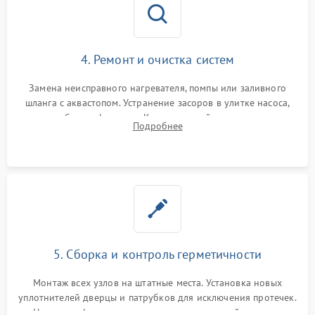
4. Ремонт и очистка систем
Замена неисправного нагревателя, помпы или заливного
шланга с аквастопом. Устранение засоров в улитке насоса,
патрубках и фильтрах. Компонентный ремонт платы
Подробнее
управления, восстановление поврежденной проводки.
5. Сборка и контроль герметичности
Монтаж всех узлов на штатные места. Установка новых
уплотнителей дверцы и патрубков для исключения протечек.
Надежная фиксация хомутов гидравлической системы,