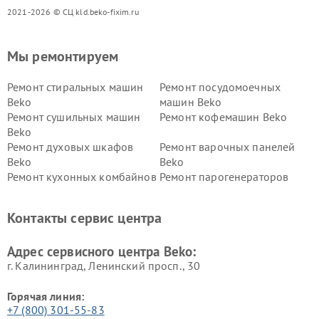
2021-2026 © СЦ kld.beko-fixim.ru
Мы ремонтируем
Ремонт стиральных машин
Ремонт посудомоечных
Beko
машин Beko
Ремонт сушильных машин
Ремонт кофемашин Beko
Beko
Ремонт духовых шкафов
Ремонт варочных панелей
Beko
Beko
Ремонт кухонных комбайнов
Ремонт парогенераторов
Beko
Beko
Ремонт блендеров Beko
Ремонт кофеварок Beko
Контакты сервис центра
Ремонт холодильников Beko
Ремонт морозильных камер
Beko
Адрес сервисного центра Beko:
г. Калининград, Ленинский просп., 30
Горячая линия:
+7 (800) 301-55-83