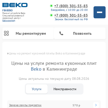
+7 (800) 301-55-83
Ежедневно, с 10:00 до 20:00
FIX-BEKO
Ремонт устройств Beko
+7 (800) 301-55-83
Специализированный
cервисный центр г.
Звонок бесплатный по РФ
Калининград
Мы ремонтируем
Позвонить
Цены
Цены на ремонт кухонной плиты Beko в Калининграде
Цены на услуги ремонта кухонных плит
Beko
в Калининграде
Цены актуальны на текущую дату 08.08.2026
Услуги
Неисправности
Ремонт вертикальных пылесосов Beko
Ремонт стиральных машин Beko
Ремонт сушильных машин Beko
Ремонт кухонных комбайнов Beko
Ремонт микроволновых печей Beko
Ремонт посудомоечных машин Beko
Ремонт морозильных камер Beko
Замена лампы подсветки
570 р