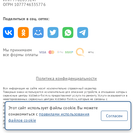
ОГРН 1077746335776
Поделиться в соц. сетях:
Мы принимаем
все формы оплаты
Политика конфиденциальности
Вся информация на сайте носит исключительно справочный характер.
Товарные знаки используются исключительно для описания устройств, в отношении которых
сервисные центры kld.beko-fixim.ru предоставляют услуги по ремонту. Услуги оказываются в
неавторизованных сервисных центрах kld.beko-fixim.ru, которые не связаны с
правообладателями товарных знаков или их официальными представителями.
Ремонт осуществляется для устройств, уже введенных в гражданский оборот в соответствии
Этот сайт использует файлы cookie. Вы можете
со статьей 1487 ГК РФ.
Использование товарных знаков не преследует цели индивидуализации услуг или введения
ознакомиться с
правилами использования
Согласен
потребителей в заблуждение, а служит для информирования о предоставляемых услугах по
файлов cookie
ремонту техники указанных брендов.
Представленная на сайте информация не является публичной офертой, определяемой
положениями Статьи 437(2) Гражданского кодекса РФ