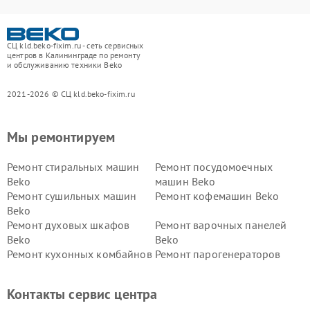
СЦ kld.beko-fixim.ru - сеть сервисных
центров в Калининграде по ремонту
и обслуживанию техники Beko
2021-2026 © СЦ kld.beko-fixim.ru
Мы ремонтируем
Ремонт стиральных машин
Ремонт посудомоечных
Beko
машин Beko
Ремонт сушильных машин
Ремонт кофемашин Beko
Beko
Ремонт духовых шкафов
Ремонт варочных панелей
Beko
Beko
Ремонт кухонных комбайнов
Ремонт парогенераторов
Beko
Beko
Ремонт блендеров Beko
Ремонт кофеварок Beko
Контакты сервис центра
Ремонт холодильников Beko
Ремонт морозильных камер