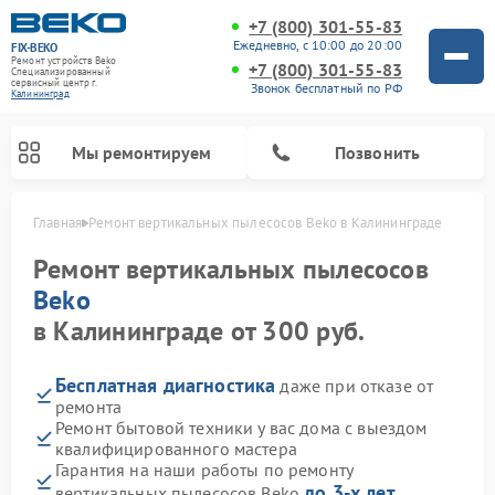
+7 (800) 301-55-83
Ежедневно, с 10:00 до 20:00
FIX-BEKO
Ремонт устройств Beko
+7 (800) 301-55-83
Специализированный
cервисный центр г.
Звонок бесплатный по РФ
Калининград
Мы ремонтируем
Позвонить
Главная
Ремонт вертикальных пылесосов Beko в Калининграде
Ремонт вертикальных пылесосов
Beko
в Калининграде от 300 руб.
Бесплатная диагностика
даже при отказе от
ремонта
Ремонт бытовой техники у вас дома с выездом
квалифицированного мастера
Ремонт стиральных машин Beko
Ремонт сушильных машин Beko
Ремонт кухонных комбайнов Beko
Ремонт посудомоечных машин Beko
Ремонт морозильных камер Beko
Ремонт микроволновых печей Beko
Гарантия на наши работы по ремонту
до 3-х лет
вертикальных пылесосов Beko