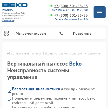
+7 (800) 301-55-83
Ежедневно, с 10:00 до 20:00
FIX-BEKO
Ремонт устройств Beko
+7 (800) 301-55-83
Специализированный
cервисный центр г.
Звонок бесплатный по РФ
Калининград
Мы ремонтируем
Позвонить
граде
Вертикальный пылесос Beko неисправность системы управления
Вертикальный пылесос
Beko
Неисправность системы
управления
Бесплатная диагностика
даже при отказе от
ремонта
Привезем и увезем вертикальный пылесос Beko
Ремонт стиральных машин Beko
Ремонт сушильных машин Beko
Ремонт кухонных комбайнов Beko
Ремонт посудомоечных машин Beko
Ремонт морозильных камер Beko
Ремонт микроволновых печей Beko
собственной доставкой
Гарантия на наши работы по ремонту