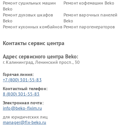
Ремонт сушильных машин
Ремонт кофемашин Beko
Beko
Ремонт духовых шкафов
Ремонт варочных панелей
Beko
Beko
Ремонт кухонных комбайнов
Ремонт парогенераторов
Beko
Beko
Ремонт блендеров Beko
Ремонт кофеварок Beko
Контакты сервис центра
Ремонт холодильников Beko
Ремонт морозильных камер
Beko
Адрес сервисного центра Beko:
г. Калининград, Ленинский просп., 30
Горячая линия:
+7 (800) 301-55-83
Контактный телефон:
8 (800) 301-55-83
Электронная почта:
info@beko-fixim.ru
для юридических лиц
manager@fix-beko.ru