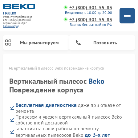
+7 (800) 301-55-83
Ежедневно, с 10:00 до 20:00
FIX-BEKO
Ремонт устройств Beko
+7 (800) 301-55-83
Специализированный
cервисный центр г.
Звонок бесплатный по РФ
Калининград
Мы ремонтируем
Позвонить
граде
Вертикальный пылесос Beko повреждение корпуса
Вертикальный пылесос
Beko
Повреждение корпуса
Бесплатная диагностика
даже при отказе от
ремонта
Привезем и увезем вертикальный пылесос Beko
собственной доставкой
Ремонт стиральных машин Beko
Ремонт сушильных машин Beko
Ремонт кухонных комбайнов Beko
Ремонт посудомоечных машин Beko
Ремонт морозильных камер Beko
Ремонт микроволновых печей Beko
Гарантия на наши работы по ремонту
до 3-х лет
вертикальных пылесосов Beko