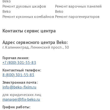
Beko
Ремонт духовых шкафов
Ремонт варочных панелей
Beko
Beko
Ремонт кухонных комбайнов
Ремонт парогенераторов
Beko
Beko
Ремонт блендеров Beko
Ремонт кофеварок Beko
Контакты сервис центра
Ремонт холодильников Beko
Ремонт морозильных камер
Beko
Адрес сервисного центра Beko:
г. Калининград, Ленинский просп., 30
Горячая линия:
+7 (800) 301-55-83
Контактный телефон:
8 (800) 301-55-83
Электронная почта:
info@beko-fixim.ru
для юридических лиц
manager@fix-beko.ru
График работы: