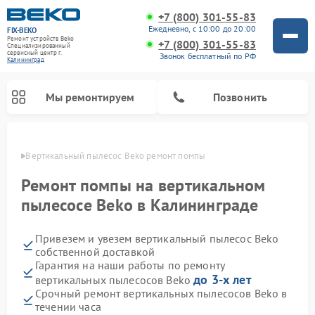
+7 (800) 301-55-83
Ежедневно, с 10:00 до 20:00
FIX-BEKO
Ремонт устройств Beko
+7 (800) 301-55-83
Специализированный
cервисный центр г.
Звонок бесплатный по РФ
Калининград
Мы ремонтируем
Позвонить
граде
Вертикальный пылесос Beko ремонт помпы
Ремонт помпы на вертикальном
пылесосе Beko в Калининграде
Привезем и увезем вертикальный пылесос Beko
собственной доставкой
Гарантия на наши работы по ремонту
до 3-х лет
вертикальных пылесосов Beko
Ремонт стиральных машин Beko
Ремонт сушильных машин Beko
Ремонт кухонных комбайнов Beko
Ремонт посудомоечных машин Beko
Ремонт морозильных камер Beko
Ремонт микроволновых печей Beko
Срочный ремонт вертикальных пылесосов Beko в
течении часа