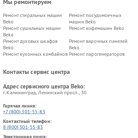
Мы ремонтируем
Ремонт стиральных машин
Ремонт посудомоечных
Beko
машин Beko
Ремонт сушильных машин
Ремонт кофемашин Beko
Beko
Ремонт духовых шкафов
Ремонт варочных панелей
Beko
Beko
Ремонт кухонных комбайнов
Ремонт парогенераторов
Beko
Beko
Ремонт блендеров Beko
Ремонт кофеварок Beko
Контакты сервис центра
Ремонт холодильников Beko
Ремонт морозильных камер
Beko
Адрес сервисного центра Beko:
г. Калининград, Ленинский просп., 30
Горячая линия:
+7 (800) 301-55-83
Контактный телефон:
8 (800) 301-55-83
Электронная почта: