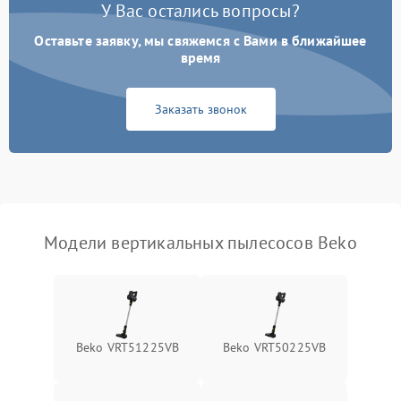
Электронные компоненты
У Вас остались вопросы?
Оставьте заявку, мы свяжемся с Вами в ближайшее
Неисправность системы
1000 ₽
Подробнее →
индикации
время
Неисправность системы
1000 ₽
Подробнее →
Заказать звонок
защиты от перегрева
Поломка системы
автоматического
1500 ₽
Подробнее →
отключения
Неисправность системы
Модели вертикальных пылесосов Beko
1500 ₽
Подробнее →
управления
Поломка системы
1000 ₽
Подробнее →
освещения (если есть)
Beko VRT51225VB
Beko VRT50225VB
Повреждение внутренних
500 ₽
Подробнее →
проводов