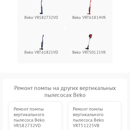
Поломка системы защиты
1000 ₽
Подробнее →
от перегрузок
Beko VRS82732VD
Beko VRT61814VR
Повреждение системы
защиты от короткого
1500 ₽
Подробнее →
замыкания
Beko VRT61821VD
Beko VRT50121VR
Ремонт помпы на других вертикальных
пылесосах Beko
Ремонт помпы
Ремонт помпы
вертикального
вертикального
пылесоса Beko
пылесоса Beko
VRS82732VD
VRT51225VB