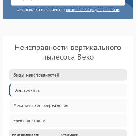
Отправляя, Вы соглашаетесь с
политикой конфиденциальности
Неисправности вертикального
пылесоса Beko
Виды неисправностей
Электроника
Механические повреждения
Электропитание
Неисправности
Стоимость
Механика