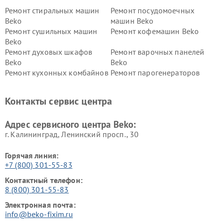
Ремонт стиральных машин
Ремонт посудомоечных
Beko
машин Beko
Ремонт сушильных машин
Ремонт кофемашин Beko
Beko
Ремонт духовых шкафов
Ремонт варочных панелей
Beko
Beko
Ремонт кухонных комбайнов
Ремонт парогенераторов
Beko
Beko
Ремонт блендеров Beko
Ремонт кофеварок Beko
Контакты сервис центра
Ремонт холодильников Beko
Ремонт морозильных камер
Beko
Адрес сервисного центра Beko:
г. Калининград, Ленинский просп., 30
Горячая линия:
+7 (800) 301-55-83
Контактный телефон:
8 (800) 301-55-83
Электронная почта:
info@beko-fixim.ru