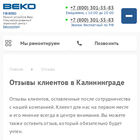
+7 (800) 301-55-83
Ежедневно, с 10:00 до 20:00
FIX-BEKO
Ремонт устройств Beko
+7 (800) 301-55-83
Специализированный
cервисный центр г.
Звонок бесплатный по РФ
Калининград
Мы ремонтируем
Позвонить
Главная
Отзывы
Отзывы клиентов в Калининграде
Отзывы клиентов, оставленные после сотрудничества
с нашей компанией. Клиент для нас на первом месте
и его мнение всегда в центре внимания. Вы можете
также оставить отзыв, который обязательно будет
Ремонт вертикальных пылесосов Beko
Ремонт стиральных машин Beko
Ремонт сушильных машин Beko
Ремонт кухонных комбайнов Beko
Ремонт микроволновых печей Beko
Ремонт посудомоечных машин Beko
Ремонт морозильных камер Beko
учтен.