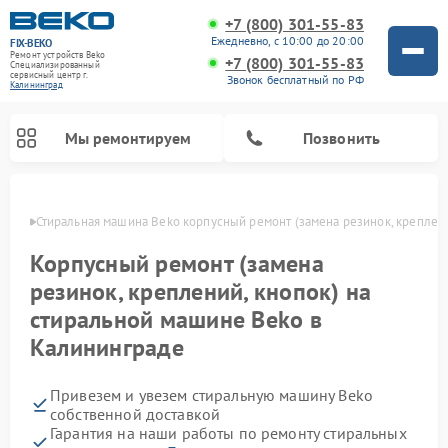
+7 (800) 301-55-83
Ежедневно, с 10:00 до 20:00
FIX-BEKO
Ремонт устройств Beko
+7 (800) 301-55-83
Специализированный
cервисный центр г.
Звонок бесплатный по РФ
Калининград
Мы ремонтируем
Позвонить
граде
Стиральная машина Beko корпусный ремонт (замена резинок, креплени
Корпусный ремонт (замена
резинок, креплений, кнопок) на
стиральной машине Beko в
Калининграде
Привезем и увезем стиральную машину Beko
Ремонт посудомоечных машин Beko
Ремонт морозильных камер Beko
Ремонт вертикальных пылесосов Beko
Ремонт сушильных машин Beko
Ремонт кухонных комбайнов Beko
Ремонт микроволновых печей Beko
собственной доставкой
Гарантия на наши работы по ремонту стиральных