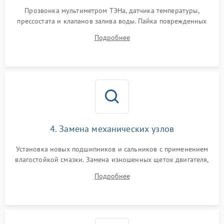
Прозвонка мультиметром ТЭНа, датчика температуры,
прессостата и клапанов залива воды. Пайка поврежденных
дорожек или замена симисторов на плате управления.
Подробнее
Восстановление целостности проводки и контактов.
4. Замена механических узлов
Установка новых подшипников и сальников с применением
влагостойкой смазки. Замена изношенных щеток двигателя,
порванного ремня привода, неисправного сливного насоса
Подробнее
или поврежденной резиновой манжеты.