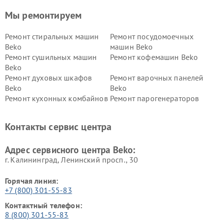
Мы ремонтируем
Ремонт стиральных машин
Ремонт посудомоечных
Beko
машин Beko
Ремонт сушильных машин
Ремонт кофемашин Beko
Beko
Ремонт духовых шкафов
Ремонт варочных панелей
Beko
Beko
Ремонт кухонных комбайнов
Ремонт парогенераторов
Beko
Beko
Ремонт блендеров Beko
Ремонт кофеварок Beko
Контакты сервис центра
Ремонт холодильников Beko
Ремонт морозильных камер
Beko
Адрес сервисного центра Beko:
г. Калининград, Ленинский просп., 30
Горячая линия:
+7 (800) 301-55-83
Контактный телефон:
8 (800) 301-55-83