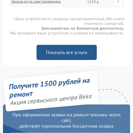
Замена жгута электропроводки
1230 р
Цены в прайс-листе указаны ориентировочные, без учета
стоимости запчастей.
Записывайтесь на бесплатную диагностику.
Мы проверим ваше устройство и укажем на неисправность.
Показать все услуги
Получите 1500 рублей на
ремонт
Акция сервисного центра Beko
При оформлении заявки на ремонт техники через
сайт,
действует персональная бессрочная скидка