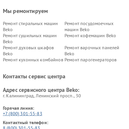
Мы ремонтируем
Ремонт стиральных машин
Ремонт посудомоечных
Beko
машин Beko
Ремонт сушильных машин
Ремонт кофемашин Beko
Beko
Ремонт духовых шкафов
Ремонт варочных панелей
Beko
Beko
Ремонт кухонных комбайнов
Ремонт парогенераторов
Beko
Beko
Ремонт блендеров Beko
Ремонт кофеварок Beko
Контакты сервис центра
Ремонт холодильников Beko
Ремонт морозильных камер
Beko
Адрес сервисного центра Beko:
г. Калининград, Ленинский просп., 30
Горячая линия:
+7 (800) 301-55-83
Контактный телефон:
8 (800) 301-55-83