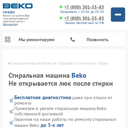
+7 (800) 301-55-83
Ежедневно, с 10:00 до 20:00
FIX-BEKO
Ремонт устройств Beko
+7 (800) 301-55-83
Специализированный
cервисный центр г.
Звонок бесплатный по РФ
Калининград
Мы ремонтируем
Позвонить
граде
Стиральная машина Beko не открывается люк после стирки
Стиральная машина
Beko
Не открывается люк после стирки
Бесплатная диагностика
даже при отказе от
ремонта
Привезем и увезем стиральную машину Beko
собственной доставкой
Ремонт посудомоечных машин Beko
Ремонт морозильных камер Beko
Ремонт вертикальных пылесосов Beko
Ремонт сушильных машин Beko
Ремонт кухонных комбайнов Beko
Ремонт микроволновых печей Beko
Гарантия на наши работы по ремонту стиральных
до 3-х лет
машин Beko