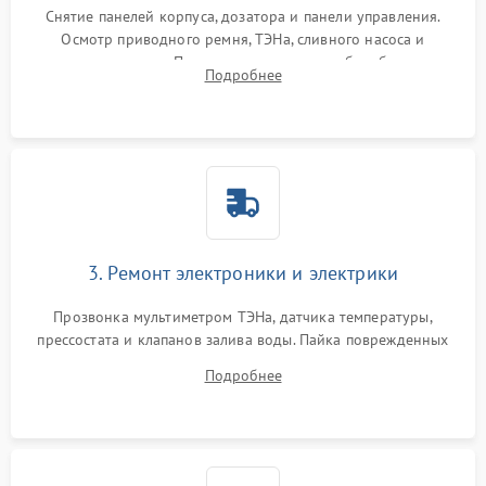
Снятие панелей корпуса, дозатора и панели управления.
Осмотр приводного ремня, ТЭНа, сливного насоса и
амортизаторов. Проверка подшипников барабана и
Подробнее
крестовины на износ, а манжеты люка на разрывы.
3. Ремонт электроники и электрики
Прозвонка мультиметром ТЭНа, датчика температуры,
прессостата и клапанов залива воды. Пайка поврежденных
дорожек или замена симисторов на плате управления.
Подробнее
Восстановление целостности проводки и контактов.