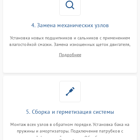
4. Замена механических узлов
Установка новых подшипников и сальников с применением
влагостойкой смазки. Замена изношенных щеток двигателя,
порванного ремня привода, неисправного сливного насоса
Подробнее
или поврежденной резиновой манжеты.
5. Сборка и герметизация системы
Монтаж всех узлов в обратном порядке. Установка бака на
пружины и амортизаторы. Подключение патрубков с
надежной фиксацией хомутами. Обработка стыков