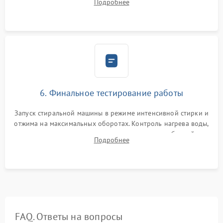
Подробнее
герметиком для предотвращения возможных протечек воды.
6. Финальное тестирование работы
Запуск стиральной машины в режиме интенсивной стирки и
отжима на максимальных оборотах. Контроль нагрева воды,
корректности слива, отсутствия излишних вибраций,
Подробнее
посторонних стуков и протечек под корпусом.
FAQ. Ответы на вопросы