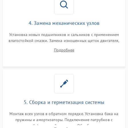
4. Замена механических узлов
Установка новых подшипников и сальников с применением
влагостойкой смазки. Замена изношенных щеток двигателя,
порванного ремня привода, неисправного сливного насоса
Подробнее
или поврежденной резиновой манжеты.
5. Сборка и герметизация системы
Монтаж всех узлов в обратном порядке. Установка бака на
пружины и амортизаторы. Подключение патрубков с
надежной фиксацией хомутами. Обработка стыков