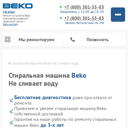
+7 (800) 301-55-83
Ежедневно, с 10:00 до 20:00
FIX-BEKO
Ремонт устройств Beko
+7 (800) 301-55-83
Специализированный
cервисный центр г.
Звонок бесплатный по РФ
Калининград
Мы ремонтируем
Позвонить
граде
Стиральная машина Beko не сливает воду
Стиральная машина
Beko
Не сливает воду
Бесплатная диагностика
даже при отказе от
ремонта
Привезем и увезем стиральную машину Beko
собственной доставкой
Ремонт посудомоечных машин Beko
Ремонт морозильных камер Beko
Ремонт вертикальных пылесосов Beko
Ремонт сушильных машин Beko
Ремонт кухонных комбайнов Beko
Ремонт микроволновых печей Beko
Гарантия на наши работы по ремонту стиральных
до 3-х лет
машин Beko