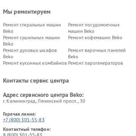
Мы ремонтируем
Ремонт стиральных машин
Ремонт посудомоечных
Beko
машин Beko
Ремонт сушильных машин
Ремонт кофемашин Beko
Beko
Ремонт духовых шкафов
Ремонт варочных панелей
Beko
Beko
Ремонт кухонных комбайнов
Ремонт парогенераторов
Beko
Beko
Ремонт блендеров Beko
Ремонт кофеварок Beko
Контакты сервис центра
Ремонт холодильников Beko
Ремонт морозильных камер
Beko
Адрес сервисного центра Beko:
г. Калининград, Ленинский просп., 30
Горячая линия:
+7 (800) 301-55-83
Контактный телефон:
8 (800) 301-55-83