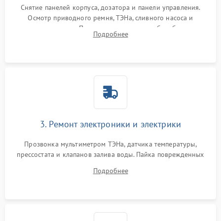
Снятие панелей корпуса, дозатора и панели управления.
Осмотр приводного ремня, ТЭНа, сливного насоса и
амортизаторов. Проверка подшипников барабана и
Подробнее
крестовины на износ, а манжеты люка на разрывы.
3. Ремонт электроники и электрики
Прозвонка мультиметром ТЭНа, датчика температуры,
прессостата и клапанов залива воды. Пайка поврежденных
дорожек или замена симисторов на плате управления.
Подробнее
Восстановление целостности проводки и контактов.