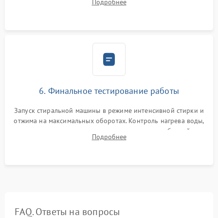
Подробнее
герметиком для предотвращения возможных протечек воды.
6. Финальное тестирование работы
Запуск стиральной машины в режиме интенсивной стирки и
отжима на максимальных оборотах. Контроль нагрева воды,
корректности слива, отсутствия излишних вибраций,
Подробнее
посторонних стуков и протечек под корпусом.
FAQ. Ответы на вопросы