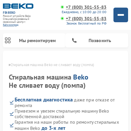
+7 (800) 301-55-83
Ежедневно, с 10:00 до 20:00
FIX-BEKO
Ремонт устройств Beko
+7 (800) 301-55-83
Специализированный
cервисный центр г.
Звонок бесплатный по РФ
Калининград
Мы ремонтируем
Позвонить
граде
Стиральная машина Beko не сливает воду (помпа)
Стиральная машина
Beko
Не сливает воду (помпа)
Бесплатная диагностика
даже при отказе от
ремонта
Привезем и увезем стиральную машину Beko
собственной доставкой
Ремонт посудомоечных машин Beko
Ремонт морозильных камер Beko
Ремонт вертикальных пылесосов Beko
Ремонт сушильных машин Beko
Ремонт кухонных комбайнов Beko
Ремонт микроволновых печей Beko
Гарантия на наши работы по ремонту стиральных
до 3-х лет
машин Beko