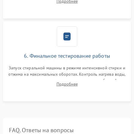
Подробнее
герметиком для предотвращения возможных протечек воды.
6. Финальное тестирование работы
Запуск стиральной машины в режиме интенсивной стирки и
отжима на максимальных оборотах. Контроль нагрева воды,
корректности слива, отсутствия излишних вибраций,
Подробнее
посторонних стуков и протечек под корпусом.
FAQ. Ответы на вопросы