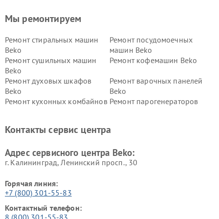
Мы ремонтируем
Ремонт стиральных машин
Ремонт посудомоечных
Beko
машин Beko
Ремонт сушильных машин
Ремонт кофемашин Beko
Beko
Ремонт духовых шкафов
Ремонт варочных панелей
Beko
Beko
Ремонт кухонных комбайнов
Ремонт парогенераторов
Beko
Beko
Ремонт блендеров Beko
Ремонт кофеварок Beko
Контакты сервис центра
Ремонт холодильников Beko
Ремонт морозильных камер
Beko
Адрес сервисного центра Beko:
г. Калининград, Ленинский просп., 30
Горячая линия:
+7 (800) 301-55-83
Контактный телефон:
8 (800) 301-55-83