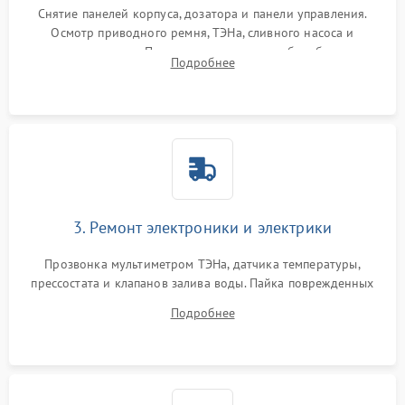
Снятие панелей корпуса, дозатора и панели управления.
Осмотр приводного ремня, ТЭНа, сливного насоса и
амортизаторов. Проверка подшипников барабана и
Подробнее
крестовины на износ, а манжеты люка на разрывы.
3. Ремонт электроники и электрики
Прозвонка мультиметром ТЭНа, датчика температуры,
прессостата и клапанов залива воды. Пайка поврежденных
дорожек или замена симисторов на плате управления.
Подробнее
Восстановление целостности проводки и контактов.