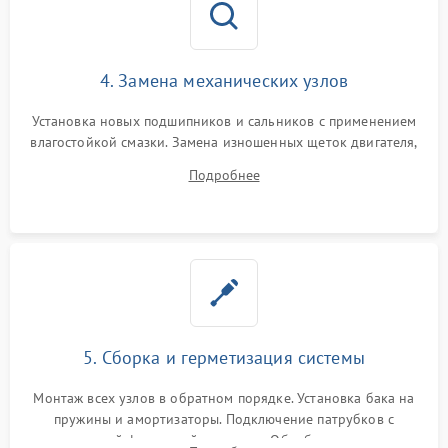
4. Замена механических узлов
Установка новых подшипников и сальников с применением
влагостойкой смазки. Замена изношенных щеток двигателя,
порванного ремня привода, неисправного сливного насоса
Подробнее
или поврежденной резиновой манжеты.
5. Сборка и герметизация системы
Монтаж всех узлов в обратном порядке. Установка бака на
пружины и амортизаторы. Подключение патрубков с
надежной фиксацией хомутами. Обработка стыков