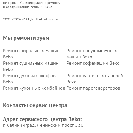
центров в Калининграде по ремонту
и обслуживанию техники Beko
2021-2026 © СЦ kld.beko-fixim.ru
Мы ремонтируем
Ремонт стиральных машин
Ремонт посудомоечных
Beko
машин Beko
Ремонт сушильных машин
Ремонт кофемашин Beko
Beko
Ремонт духовых шкафов
Ремонт варочных панелей
Beko
Beko
Ремонт кухонных комбайнов
Ремонт парогенераторов
Beko
Beko
Ремонт блендеров Beko
Ремонт кофеварок Beko
Контакты сервис центра
Ремонт холодильников Beko
Ремонт морозильных камер
Beko
Адрес сервисного центра Beko:
г. Калининград, Ленинский просп., 30