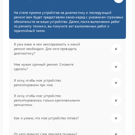
На этапе приема устройства на диагностику и последующий
ремонт вам будет предоставлен заказ-наряд с указанием страховых
обязательств на ваше устройство. Далее, после выполнения работ
по ремонту техники, вы получите акт выполненных работ и
гарантийный талон.
Я уже знаю в чем неисправность и какой
ремонт необходим. Для чего проводить
диагностику?
Мне нужен срочный ремонт. Сможете
сделать?
Я хочу, чтобы мое устройство
ремонтировали при мне.
Я хочу, чтобы мое устройство
ремонтировалось только оригинальными
запчастями.
Как я узнаю, что мое устройство готово?
От чего зависит срок ремонта техники?