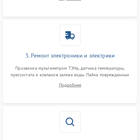
крестовины на износ, а манжеты люка на разрывы.
3. Ремонт электроники и электрики
Прозвонка мультиметром ТЭНа, датчика температуры,
прессостата и клапанов залива воды. Пайка поврежденных
дорожек или замена симисторов на плате управления.
Подробнее
Восстановление целостности проводки и контактов.