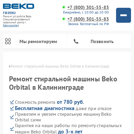
+7 (800) 301-55-83
Ежедневно, с 10:00 до 20:00
FIX-BEKO
Ремонт устройств Beko
+7 (800) 301-55-83
Специализированный
cервисный центр г.
Звонок бесплатный по РФ
Калининград
Мы ремонтируем
Позвонить
граде
Ремонт стиральной машины Beko Orbital в Калининграде
Ремонт стиральной машины Beko
Orbital в Калининграде
от 780 руб.
Стоимость ремонта
Бесплатная диагностика
даже при отказе
Привезем и увезем стиральную машину Beko
Orbital сами
Ремонт посудомоечных машин Beko
Ремонт морозильных камер Beko
Ремонт вертикальных пылесосов Beko
Ремонт сушильных машин Beko
Ремонт кухонных комбайнов Beko
Ремонт микроволновых печей Beko
Гарантия на наши работы по ремонту стиральных
до 3-х лет
машин Beko Orbital