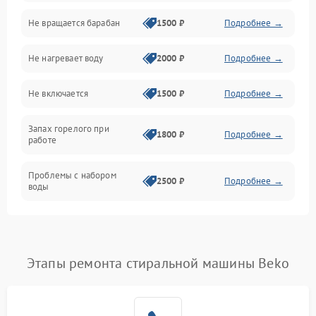
Не вращается барабан
1500 ₽
Подробнее →
Слив
Не нагревает воду
2000 ₽
Подробнее →
Программное обеспечение
Не включается
1500 ₽
Подробнее →
Запах горелого при
1800 ₽
Подробнее →
работе
Проблемы с набором
2500 ₽
Подробнее →
воды
Замена ТЭНа
2200 ₽
Подробнее →
Замена платы управления
2200 ₽
Подробнее →
Этапы ремонта стиральной машины Beko