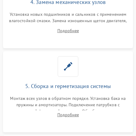
4. Замена механических узлов
Установка новых подшипников и сальников с применением
влагостойкой смазки. Замена изношенных щеток двигателя,
порванного ремня привода, неисправного сливного насоса
Подробнее
или поврежденной резиновой манжеты.
5. Сборка и герметизация системы
Монтаж всех узлов в обратном порядке. Установка бака на
пружины и амортизаторы. Подключение патрубков с
надежной фиксацией хомутами. Обработка стыков
Подробнее
герметиком для предотвращения возможных протечек воды.