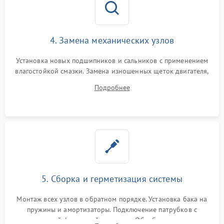
4. Замена механических узлов
Установка новых подшипников и сальников с применением
влагостойкой смазки. Замена изношенных щеток двигателя,
порванного ремня привода, неисправного сливного насоса
Подробнее
или поврежденной резиновой манжеты.
5. Сборка и герметизация системы
Монтаж всех узлов в обратном порядке. Установка бака на
пружины и амортизаторы. Подключение патрубков с
надежной фиксацией хомутами. Обработка стыков