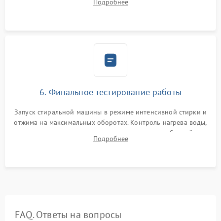
Подробнее
герметиком для предотвращения возможных протечек воды.
6. Финальное тестирование работы
Запуск стиральной машины в режиме интенсивной стирки и
отжима на максимальных оборотах. Контроль нагрева воды,
корректности слива, отсутствия излишних вибраций,
Подробнее
посторонних стуков и протечек под корпусом.
FAQ. Ответы на вопросы