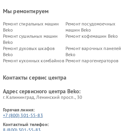
Мы ремонтируем
Ремонт стиральных машин
Ремонт посудомоечных
Beko
машин Beko
Ремонт сушильных машин
Ремонт кофемашин Beko
Beko
Ремонт духовых шкафов
Ремонт варочных панелей
Beko
Beko
Ремонт кухонных комбайнов
Ремонт парогенераторов
Beko
Beko
Ремонт блендеров Beko
Ремонт кофеварок Beko
Контакты сервис центра
Ремонт холодильников Beko
Ремонт морозильных камер
Beko
Адрес сервисного центра Beko:
г. Калининград, Ленинский просп., 30
Горячая линия:
+7 (800) 301-55-83
Контактный телефон:
8 (800) 301-55-83