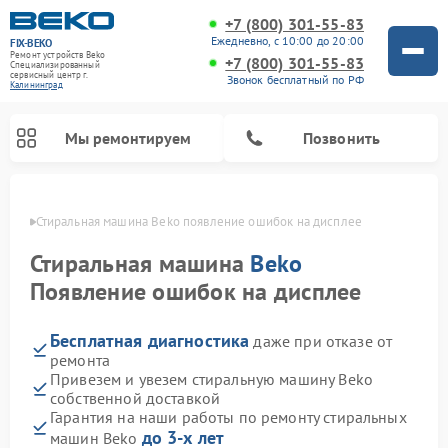
+7 (800) 301-55-83
Ежедневно, с 10:00 до 20:00
FIX-BEKO
Ремонт устройств Beko
+7 (800) 301-55-83
Специализированный
cервисный центр г.
Звонок бесплатный по РФ
Калининград
Мы ремонтируем
Позвонить
граде
Стиральная машина Beko появление ошибок на дисплее
Стиральная машина
Beko
Появление ошибок на дисплее
Бесплатная диагностика
даже при отказе от
ремонта
Привезем и увезем стиральную машину Beko
собственной доставкой
Ремонт посудомоечных машин Beko
Ремонт морозильных камер Beko
Ремонт вертикальных пылесосов Beko
Ремонт сушильных машин Beko
Ремонт кухонных комбайнов Beko
Ремонт микроволновых печей Beko
Гарантия на наши работы по ремонту стиральных
до 3-х лет
машин Beko