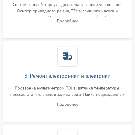
Снятие панелей корпуса, дозатора и панели управления.
Осмотр приводного ремня, ТЭНа, сливного насоса и
амортизаторов. Проверка подшипников барабана и
Подробнее
крестовины на износ, а манжеты люка на разрывы.
3. Ремонт электроники и электрики
Прозвонка мультиметром ТЭНа, датчика температуры,
прессостата и клапанов залива воды. Пайка поврежденных
дорожек или замена симисторов на плате управления.
Подробнее
Восстановление целостности проводки и контактов.