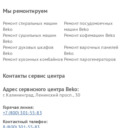
Мы ремонтируем
Ремонт стиральных машин
Ремонт посудомоечных
Beko
машин Beko
Ремонт сушильных машин
Ремонт кофемашин Beko
Beko
Ремонт духовых шкафов
Ремонт варочных панелей
Beko
Beko
Ремонт кухонных комбайнов
Ремонт парогенераторов
Beko
Beko
Ремонт блендеров Beko
Ремонт кофеварок Beko
Контакты сервис центра
Ремонт холодильников Beko
Ремонт морозильных камер
Beko
Адрес сервисного центра Beko:
г. Калининград, Ленинский просп., 30
Горячая линия:
+7 (800) 301-55-83
Контактный телефон:
8 (800) 301-55-83