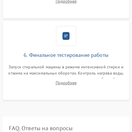
Подробнее
герметиком для предотвращения возможных протечек воды.
6. Финальное тестирование работы
Запуск стиральной машины в режиме интенсивной стирки и
отжима на максимальных оборотах. Контроль нагрева воды,
корректности слива, отсутствия излишних вибраций,
Подробнее
посторонних стуков и протечек под корпусом.
FAQ. Ответы на вопросы