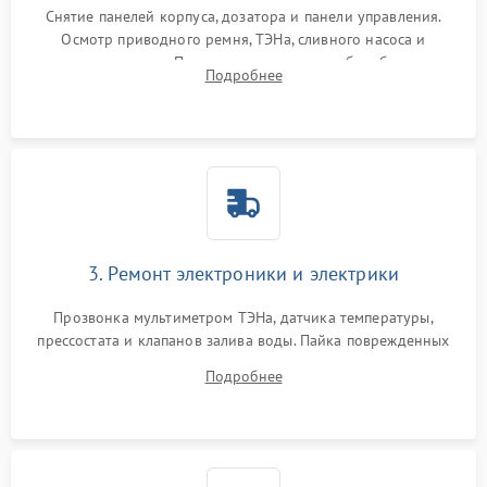
Снятие панелей корпуса, дозатора и панели управления.
Осмотр приводного ремня, ТЭНа, сливного насоса и
амортизаторов. Проверка подшипников барабана и
Подробнее
крестовины на износ, а манжеты люка на разрывы.
3. Ремонт электроники и электрики
Прозвонка мультиметром ТЭНа, датчика температуры,
прессостата и клапанов залива воды. Пайка поврежденных
дорожек или замена симисторов на плате управления.
Подробнее
Восстановление целостности проводки и контактов.