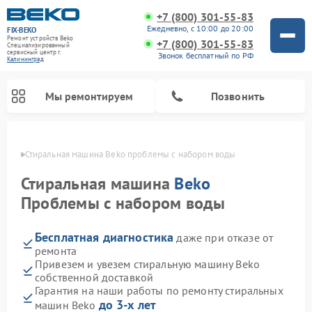
+7 (800) 301-55-83
Ежедневно, с 10:00 до 20:00
FIX-BEKO
Ремонт устройств Beko
+7 (800) 301-55-83
Специализированный
cервисный центр г.
Звонок бесплатный по РФ
Калининград
Мы ремонтируем
Позвонить
граде
Стиральная машина Beko проблемы с набором воды
Стиральная машина
Beko
Проблемы с набором воды
Бесплатная диагностика
даже при отказе от
ремонта
Привезем и увезем стиральную машину Beko
собственной доставкой
Ремонт посудомоечных машин Beko
Ремонт морозильных камер Beko
Ремонт вертикальных пылесосов Beko
Ремонт сушильных машин Beko
Ремонт кухонных комбайнов Beko
Ремонт микроволновых печей Beko
Гарантия на наши работы по ремонту стиральных
до 3-х лет
машин Beko