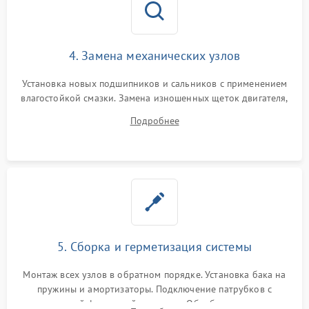
4. Замена механических узлов
Установка новых подшипников и сальников с применением
влагостойкой смазки. Замена изношенных щеток двигателя,
порванного ремня привода, неисправного сливного насоса
Подробнее
или поврежденной резиновой манжеты.
5. Сборка и герметизация системы
Монтаж всех узлов в обратном порядке. Установка бака на
пружины и амортизаторы. Подключение патрубков с
надежной фиксацией хомутами. Обработка стыков