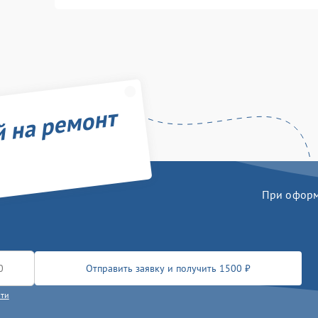
й на ремонт
При оформл
Отправить заявку и получить 1500 ₽
сти