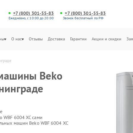
+7 (800) 301-55-83
+7 (800) 301-55-83
Ежедневно, с 10:00 до 20:00
Звонок бесплатный по РФ
ны
О нас
Отзывы
Доставка
Гарантии
Акции и скидки
Зая
нграде
 машины Beko
нинграде
е
o WBF 6004 XC сами
альных машин Beko WBF 6004 XC