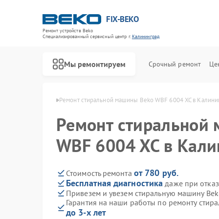
FIX-BEKO
Ремонт устройств Beko
Специализированный cервисный центр г.
Калининград
Мы ремонтируем
Срочный ремонт
Це
eko в Калининграде
Ремонт стиральной машины Beko WBF 6004 XC в Калини
Ремонт стиральной
WBF 6004 XC в Кали
от 780 руб.
Стоимость ремонта
Бесплатная диагностика
даже при отказ
Привезем и увезем стиральную машину Bek
Гарантия на наши работы по ремонту стир
до 3-х лет
Ремонт посудомоечных машин Beko
Ремонт сушильных машин Beko
Ремонт духовых шкафов Beko
Ремонт варочных панелей Beko
Ремонт кухонных комбайнов Beko
Ремонт парогенераторов Beko
Ремонт морозильных камер Beko
Ремонт вертикальных пылесосов Beko
Ремонт водонагревателей Beko
Ремонт микроволновых печей Beko