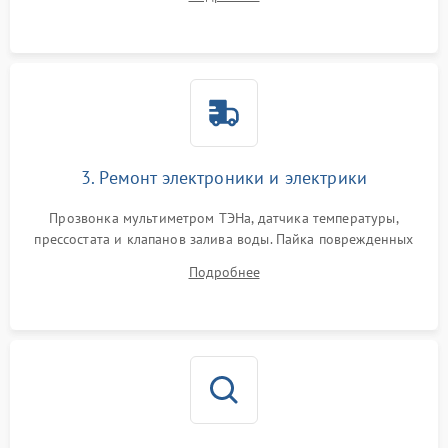
крестовины на износ, а манжеты люка на разрывы.
3. Ремонт электроники и электрики
Прозвонка мультиметром ТЭНа, датчика температуры,
прессостата и клапанов залива воды. Пайка поврежденных
дорожек или замена симисторов на плате управления.
Подробнее
Восстановление целостности проводки и контактов.