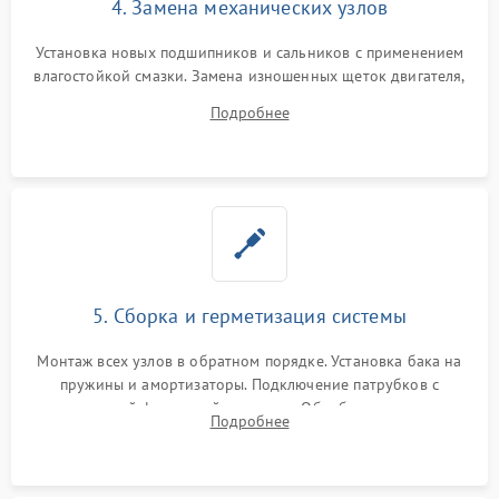
4. Замена механических узлов
Установка новых подшипников и сальников с применением
влагостойкой смазки. Замена изношенных щеток двигателя,
порванного ремня привода, неисправного сливного насоса
Подробнее
или поврежденной резиновой манжеты.
5. Сборка и герметизация системы
Монтаж всех узлов в обратном порядке. Установка бака на
пружины и амортизаторы. Подключение патрубков с
надежной фиксацией хомутами. Обработка стыков
Подробнее
герметиком для предотвращения возможных протечек воды.