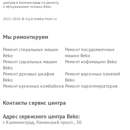
центров в Калининграде по ремонту
и обслуживанию техники Beko
2021-2026 © СЦ kld.beko-fixim.ru
Мы ремонтируем
Ремонт стиральных машин
Ремонт посудомоечных
Beko
машин Beko
Ремонт сушильных машин
Ремонт кофемашин Beko
Beko
Ремонт духовых шкафов
Ремонт варочных панелей
Beko
Beko
Ремонт кухонных комбайнов
Ремонт парогенераторов
Beko
Beko
Ремонт блендеров Beko
Ремонт кофеварок Beko
Контакты сервис центра
Ремонт холодильников Beko
Ремонт морозильных камер
Beko
Адрес сервисного центра Beko:
г. Калининград, Ленинский просп., 30