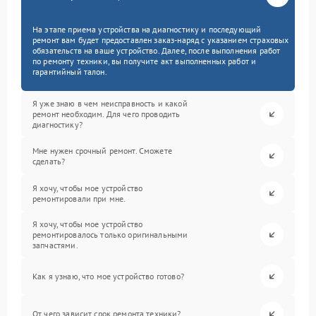
На этапе приема устройства на диагностику и последующий
ремонт вам будет предоставлен заказ-наряд с указанием страховых
обязательств на ваше устройство. Далее, после выполнения работ
по ремонту техники, вы получите акт выполненных работ и
гарантийный талон.
Я уже знаю в чем неисправность и какой
ремонт необходим. Для чего проводить
диагностику?
Мне нужен срочный ремонт. Сможете
сделать?
Я хочу, чтобы мое устройство
ремонтировали при мне.
Я хочу, чтобы мое устройство
ремонтировалось только оригинальными
запчастями.
Как я узнаю, что мое устройство готово?
От чего зависит срок ремонта техники?