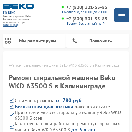
+7 (800) 301-55-83
Ежедневно, с 10:00 до 20:00
FIX-BEKO
Ремонт устройств Beko
+7 (800) 301-55-83
Специализированный
cервисный центр г.
Звонок бесплатный по РФ
Калининград
Мы ремонтируем
Позвонить
граде
Ремонт стиральной машины Beko WKD 63500 S в Калининграде
Ремонт стиральной машины Beko
WKD 63500 S в Калининграде
от 780 руб.
Стоимость ремонта
Бесплатная диагностика
даже при отказе
Привезем и увезем стиральную машину Beko WKD
63500 S сами
Ремонт посудомоечных машин Beko
Ремонт морозильных камер Beko
Ремонт вертикальных пылесосов Beko
Ремонт сушильных машин Beko
Ремонт кухонных комбайнов Beko
Ремонт микроволновых печей Beko
Гарантия на наши работы по ремонту стиральных
до 3-х лет
машин Beko WKD 63500 S