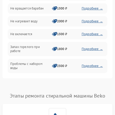
Не вращается барабан
1500 ₽
Подробнее →
Слив
Не нагревает воду
2000 ₽
Подробнее →
Программное обеспечение
Не включается
1500 ₽
Подробнее →
Запах горелого при
1800 ₽
Подробнее →
работе
Проблемы с набором
2500 ₽
Подробнее →
воды
Замена ТЭНа
2200 ₽
Подробнее →
Замена платы управления
2200 ₽
Подробнее →
Этапы ремонта стиральной машины Beko