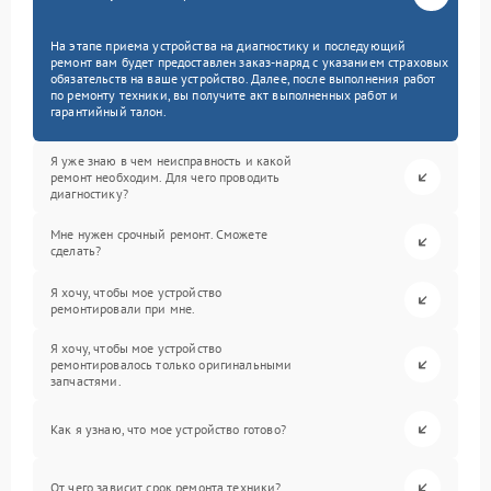
На этапе приема устройства на диагностику и последующий
ремонт вам будет предоставлен заказ-наряд с указанием страховых
обязательств на ваше устройство. Далее, после выполнения работ
по ремонту техники, вы получите акт выполненных работ и
гарантийный талон.
Я уже знаю в чем неисправность и какой
ремонт необходим. Для чего проводить
диагностику?
Мне нужен срочный ремонт. Сможете
сделать?
Я хочу, чтобы мое устройство
ремонтировали при мне.
Я хочу, чтобы мое устройство
ремонтировалось только оригинальными
запчастями.
Как я узнаю, что мое устройство готово?
От чего зависит срок ремонта техники?