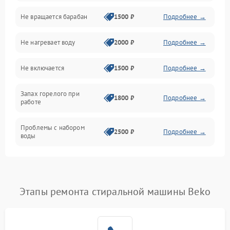
Не вращается барабан
1500 ₽
Подробнее →
Слив
Не нагревает воду
2000 ₽
Подробнее →
Программное обеспечение
Не включается
1500 ₽
Подробнее →
Запах горелого при
1800 ₽
Подробнее →
работе
Проблемы с набором
2500 ₽
Подробнее →
воды
Замена ТЭНа
2200 ₽
Подробнее →
Замена платы управления
2200 ₽
Подробнее →
Этапы ремонта стиральной машины Beko