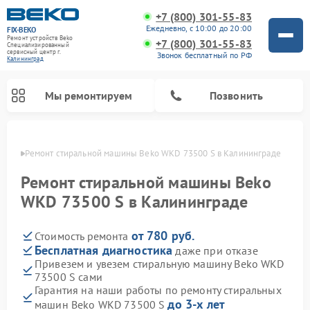
+7 (800) 301-55-83
Ежедневно, с 10:00 до 20:00
FIX-BEKO
Ремонт устройств Beko
+7 (800) 301-55-83
Специализированный
cервисный центр г.
Звонок бесплатный по РФ
Калининград
Мы ремонтируем
Позвонить
граде
Ремонт стиральной машины Beko WKD 73500 S в Калининграде
Ремонт стиральной машины Beko
WKD 73500 S в Калининграде
от 780 руб.
Стоимость ремонта
Бесплатная диагностика
даже при отказе
Привезем и увезем стиральную машину Beko WKD
73500 S сами
Ремонт посудомоечных машин Beko
Ремонт морозильных камер Beko
Ремонт вертикальных пылесосов Beko
Ремонт сушильных машин Beko
Ремонт кухонных комбайнов Beko
Ремонт микроволновых печей Beko
Гарантия на наши работы по ремонту стиральных
до 3-х лет
машин Beko WKD 73500 S