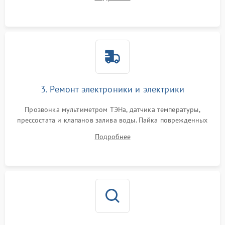
крестовины на износ, а манжеты люка на разрывы.
3. Ремонт электроники и электрики
Прозвонка мультиметром ТЭНа, датчика температуры,
прессостата и клапанов залива воды. Пайка поврежденных
дорожек или замена симисторов на плате управления.
Подробнее
Восстановление целостности проводки и контактов.