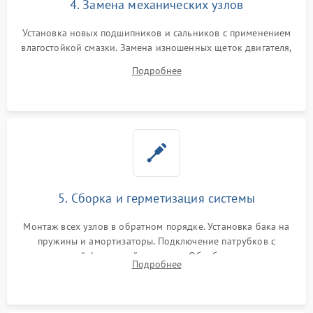
4. Замена механических узлов
Установка новых подшипников и сальников с применением
влагостойкой смазки. Замена изношенных щеток двигателя,
порванного ремня привода, неисправного сливного насоса
Подробнее
или поврежденной резиновой манжеты.
5. Сборка и герметизация системы
Монтаж всех узлов в обратном порядке. Установка бака на
пружины и амортизаторы. Подключение патрубков с
надежной фиксацией хомутами. Обработка стыков
Подробнее
герметиком для предотвращения возможных протечек воды.