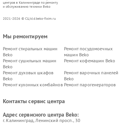
центров в Калининграде по ремонту
и обслуживанию техники Beko
2021-2026 © СЦ kld.beko-fixim.ru
Мы ремонтируем
Ремонт стиральных машин
Ремонт посудомоечных
Beko
машин Beko
Ремонт сушильных машин
Ремонт кофемашин Beko
Beko
Ремонт духовых шкафов
Ремонт варочных панелей
Beko
Beko
Ремонт кухонных комбайнов
Ремонт парогенераторов
Beko
Beko
Ремонт блендеров Beko
Ремонт кофеварок Beko
Контакты сервис центра
Ремонт холодильников Beko
Ремонт морозильных камер
Beko
Адрес сервисного центра Beko:
г. Калининград, Ленинский просп., 30