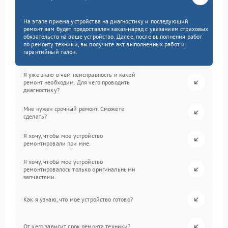
На этапе приема устройства на диагностику и последующий
ремонт вам будет предоставлен заказ-наряд с указанием страховых
обязательств на ваше устройство. Далее, после выполнения работ
по ремонту техники, вы получите акт выполненных работ и
гарантийный талон.
Я уже знаю в чем неисправность и какой
ремонт необходим. Для чего проводить
диагностику?
Мне нужен срочный ремонт. Сможете
сделать?
Я хочу, чтобы мое устройство
ремонтировали при мне.
Я хочу, чтобы мое устройство
ремонтировалось только оригинальными
запчастями.
Как я узнаю, что мое устройство готово?
От чего зависит срок ремонта техники?