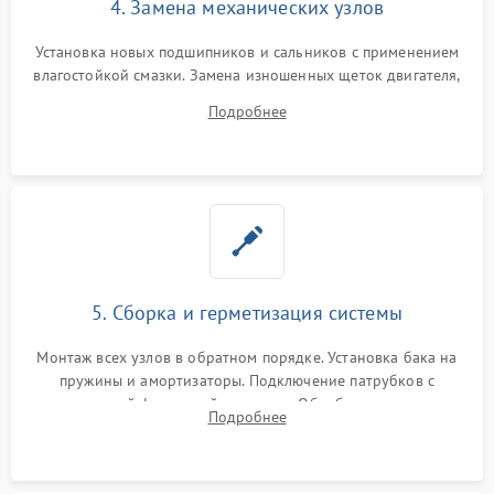
4. Замена механических узлов
Установка новых подшипников и сальников с применением
влагостойкой смазки. Замена изношенных щеток двигателя,
порванного ремня привода, неисправного сливного насоса
Подробнее
или поврежденной резиновой манжеты.
5. Сборка и герметизация системы
Монтаж всех узлов в обратном порядке. Установка бака на
пружины и амортизаторы. Подключение патрубков с
надежной фиксацией хомутами. Обработка стыков
Подробнее
герметиком для предотвращения возможных протечек воды.