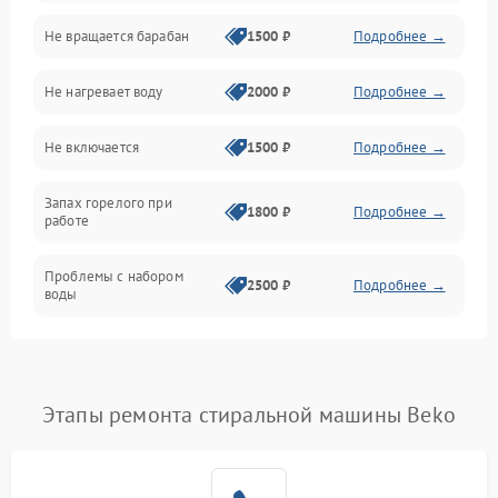
Не вращается барабан
1500 ₽
Подробнее →
Слив
Не нагревает воду
2000 ₽
Подробнее →
Программное обеспечение
Не включается
1500 ₽
Подробнее →
Запах горелого при
1800 ₽
Подробнее →
работе
Проблемы с набором
2500 ₽
Подробнее →
воды
Замена ТЭНа
2200 ₽
Подробнее →
Замена платы управления
2200 ₽
Подробнее →
Этапы ремонта стиральной машины Beko