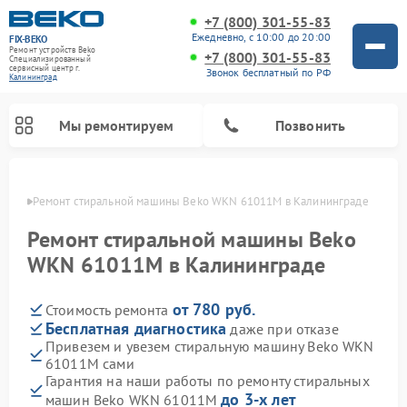
+7 (800) 301-55-83
Ежедневно, с 10:00 до 20:00
FIX-BEKO
Ремонт устройств Beko
+7 (800) 301-55-83
Специализированный
cервисный центр г.
Звонок бесплатный по РФ
Калининград
Мы ремонтируем
Позвонить
граде
Ремонт стиральной машины Beko WKN 61011M в Калининграде
Ремонт стиральной машины Beko
WKN 61011M в Калининграде
от 780 руб.
Стоимость ремонта
Бесплатная диагностика
даже при отказе
Привезем и увезем стиральную машину Beko WKN
61011M сами
Ремонт посудомоечных машин Beko
Ремонт морозильных камер Beko
Ремонт вертикальных пылесосов Beko
Ремонт сушильных машин Beko
Ремонт кухонных комбайнов Beko
Ремонт микроволновых печей Beko
Гарантия на наши работы по ремонту стиральных
до 3-х лет
машин Beko WKN 61011M