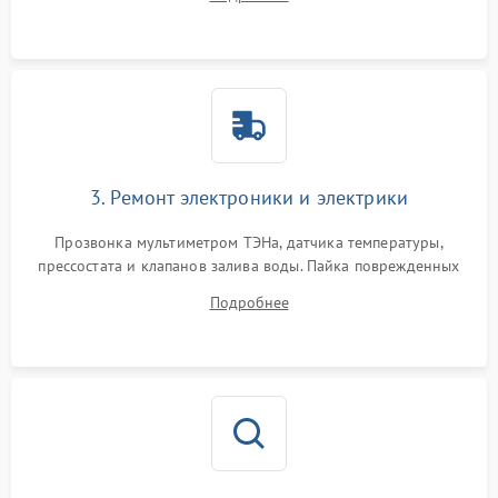
крестовины на износ, а манжеты люка на разрывы.
3. Ремонт электроники и электрики
Прозвонка мультиметром ТЭНа, датчика температуры,
прессостата и клапанов залива воды. Пайка поврежденных
дорожек или замена симисторов на плате управления.
Подробнее
Восстановление целостности проводки и контактов.