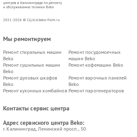
центров в Калининграде по ремонту
и обслуживанию техники Beko
2021-2026 © СЦ kld.beko-fixim.ru
Мы ремонтируем
Ремонт стиральных машин
Ремонт посудомоечных
Beko
машин Beko
Ремонт сушильных машин
Ремонт кофемашин Beko
Beko
Ремонт духовых шкафов
Ремонт варочных панелей
Beko
Beko
Ремонт кухонных комбайнов
Ремонт парогенераторов
Beko
Beko
Ремонт блендеров Beko
Ремонт кофеварок Beko
Контакты сервис центра
Ремонт холодильников Beko
Ремонт морозильных камер
Beko
Адрес сервисного центра Beko:
г. Калининград, Ленинский просп., 30