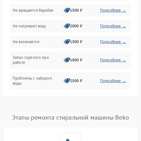
Не вращается барабан
1500 ₽
Подробнее →
Слив
Не нагревает воду
2000 ₽
Подробнее →
Программное обеспечение
Не включается
1500 ₽
Подробнее →
Запах горелого при
1800 ₽
Подробнее →
работе
Проблемы с набором
2500 ₽
Подробнее →
воды
Замена ТЭНа
2200 ₽
Подробнее →
Замена платы управления
2200 ₽
Подробнее →
Этапы ремонта стиральной машины Beko