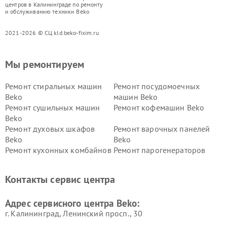
центров в Калининграде по ремонту
и обслуживанию техники Beko
2021-2026 © СЦ kld.beko-fixim.ru
Мы ремонтируем
Ремонт стиральных машин
Ремонт посудомоечных
Beko
машин Beko
Ремонт сушильных машин
Ремонт кофемашин Beko
Beko
Ремонт духовых шкафов
Ремонт варочных панелей
Beko
Beko
Ремонт кухонных комбайнов
Ремонт парогенераторов
Beko
Beko
Ремонт блендеров Beko
Ремонт кофеварок Beko
Контакты сервис центра
Ремонт холодильников Beko
Ремонт морозильных камер
Beko
Адрес сервисного центра Beko:
г. Калининград, Ленинский просп., 30