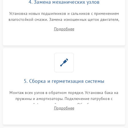
4. Замена механических узлов
Установка новых подшипников и сальников с применением
влагостойкой смазки. Замена изношенных щеток двигателя,
порванного ремня привода, неисправного сливного насоса
Подробнее
или поврежденной резиновой манжеты.
5. Сборка и герметизация системы
Монтаж всех узлов в обратном порядке. Установка бака на
пружины и амортизаторы. Подключение патрубков с
надежной фиксацией хомутами. Обработка стыков
Подробнее
герметиком для предотвращения возможных протечек воды.