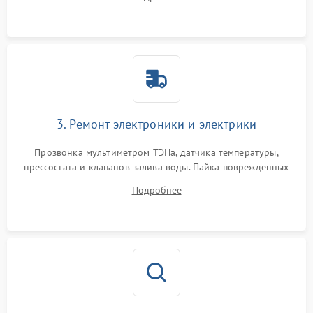
крестовины на износ, а манжеты люка на разрывы.
3. Ремонт электроники и электрики
Прозвонка мультиметром ТЭНа, датчика температуры,
прессостата и клапанов залива воды. Пайка поврежденных
дорожек или замена симисторов на плате управления.
Подробнее
Восстановление целостности проводки и контактов.