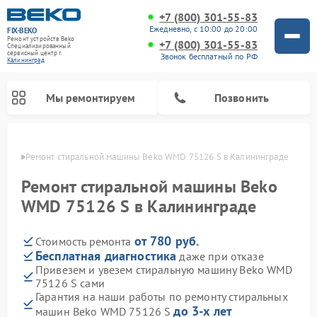
+7 (800) 301-55-83
Ежедневно, с 10:00 до 20:00
FIX-BEKO
Ремонт устройств Beko
+7 (800) 301-55-83
Специализированный
cервисный центр г.
Звонок бесплатный по РФ
Калининград
Мы ремонтируем
Позвонить
граде
Ремонт стиральной машины Beko WMD 75126 S в Калининграде
Ремонт стиральной машины Beko
WMD 75126 S в Калининграде
от 780 руб.
Стоимость ремонта
Бесплатная диагностика
даже при отказе
Привезем и увезем стиральную машину Beko WMD
75126 S сами
Ремонт посудомоечных машин Beko
Ремонт морозильных камер Beko
Ремонт вертикальных пылесосов Beko
Ремонт сушильных машин Beko
Ремонт кухонных комбайнов Beko
Ремонт микроволновых печей Beko
Гарантия на наши работы по ремонту стиральных
до 3-х лет
машин Beko WMD 75126 S