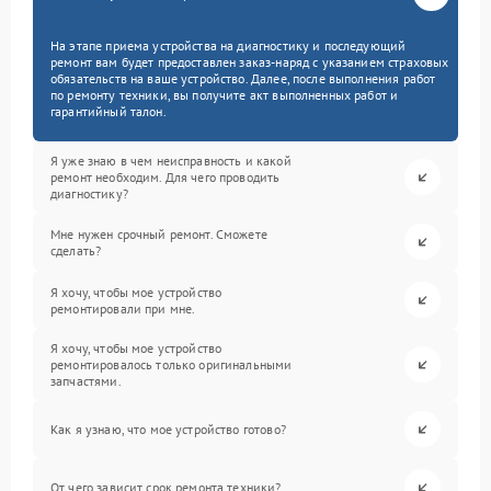
На этапе приема устройства на диагностику и последующий
ремонт вам будет предоставлен заказ-наряд с указанием страховых
обязательств на ваше устройство. Далее, после выполнения работ
по ремонту техники, вы получите акт выполненных работ и
гарантийный талон.
Я уже знаю в чем неисправность и какой
ремонт необходим. Для чего проводить
диагностику?
Мне нужен срочный ремонт. Сможете
сделать?
Я хочу, чтобы мое устройство
ремонтировали при мне.
Я хочу, чтобы мое устройство
ремонтировалось только оригинальными
запчастями.
Как я узнаю, что мое устройство готово?
От чего зависит срок ремонта техники?