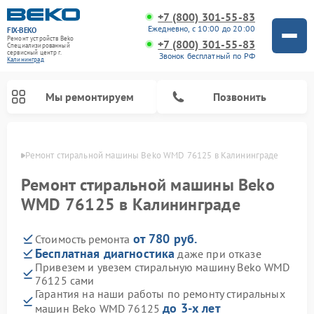
+7 (800) 301-55-83
Ежедневно, с 10:00 до 20:00
FIX-BEKO
Ремонт устройств Beko
+7 (800) 301-55-83
Специализированный
cервисный центр г.
Звонок бесплатный по РФ
Калининград
Мы ремонтируем
Позвонить
граде
Ремонт стиральной машины Beko WMD 76125 в Калининграде
Ремонт стиральной машины Beko
WMD 76125 в Калининграде
от 780 руб.
Стоимость ремонта
Бесплатная диагностика
даже при отказе
Привезем и увезем стиральную машину Beko WMD
76125 сами
Ремонт посудомоечных машин Beko
Ремонт морозильных камер Beko
Ремонт вертикальных пылесосов Beko
Ремонт сушильных машин Beko
Ремонт кухонных комбайнов Beko
Ремонт микроволновых печей Beko
Гарантия на наши работы по ремонту стиральных
до 3-х лет
машин Beko WMD 76125