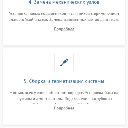
4. Замена механических узлов
Установка новых подшипников и сальников с применением
влагостойкой смазки. Замена изношенных щеток двигателя,
порванного ремня привода, неисправного сливного насоса
Подробнее
или поврежденной резиновой манжеты.
5. Сборка и герметизация системы
Монтаж всех узлов в обратном порядке. Установка бака на
пружины и амортизаторы. Подключение патрубков с
надежной фиксацией хомутами. Обработка стыков
Подробнее
герметиком для предотвращения возможных протечек воды.