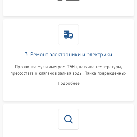
крестовины на износ, а манжеты люка на разрывы.
3. Ремонт электроники и электрики
Прозвонка мультиметром ТЭНа, датчика температуры,
прессостата и клапанов залива воды. Пайка поврежденных
дорожек или замена симисторов на плате управления.
Подробнее
Восстановление целостности проводки и контактов.