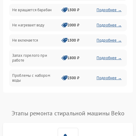
Не вращается барабан
1500 ₽
Подробнее →
Слив
Не нагревает воду
2000 ₽
Подробнее →
Программное обеспечение
Не включается
1500 ₽
Подробнее →
Запах горелого при
1800 ₽
Подробнее →
работе
Проблемы с набором
2500 ₽
Подробнее →
воды
Замена ТЭНа
2200 ₽
Подробнее →
Замена платы управления
2200 ₽
Подробнее →
Этапы ремонта стиральной машины Beko