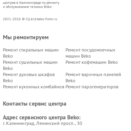
центров в Калининграде по ремонту
и обслуживанию техники Beko
2021-2026 © СЦ kld.beko-fixim.ru
Мы ремонтируем
Ремонт стиральных машин
Ремонт посудомоечных
Beko
машин Beko
Ремонт сушильных машин
Ремонт кофемашин Beko
Beko
Ремонт духовых шкафов
Ремонт варочных панелей
Beko
Beko
Ремонт кухонных комбайнов
Ремонт парогенераторов
Beko
Beko
Ремонт блендеров Beko
Ремонт кофеварок Beko
Контакты сервис центра
Ремонт холодильников Beko
Ремонт морозильных камер
Beko
Адрес сервисного центра Beko:
г. Калининград, Ленинский просп., 30