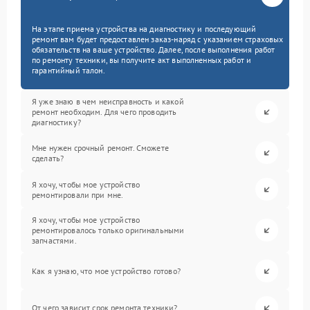
На этапе приема устройства на диагностику и последующий
ремонт вам будет предоставлен заказ-наряд с указанием страховых
обязательств на ваше устройство. Далее, после выполнения работ
по ремонту техники, вы получите акт выполненных работ и
гарантийный талон.
Я уже знаю в чем неисправность и какой
ремонт необходим. Для чего проводить
диагностику?
Мне нужен срочный ремонт. Сможете
сделать?
Я хочу, чтобы мое устройство
ремонтировали при мне.
Я хочу, чтобы мое устройство
ремонтировалось только оригинальными
запчастями.
Как я узнаю, что мое устройство готово?
От чего зависит срок ремонта техники?