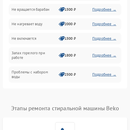
Не вращается барабан
1500 ₽
Подробнее →
Слив
Не нагревает воду
2000 ₽
Подробнее →
Программное обеспечение
Не включается
1500 ₽
Подробнее →
Запах горелого при
1800 ₽
Подробнее →
работе
Проблемы с набором
2500 ₽
Подробнее →
воды
Замена ТЭНа
2200 ₽
Подробнее →
Замена платы управления
2200 ₽
Подробнее →
Этапы ремонта стиральной машины Beko