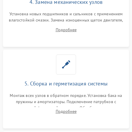
4. Замена механических узлов
Установка новых подшипников и сальников с применением
влагостойкой смазки. Замена изношенных щеток двигателя,
порванного ремня привода, неисправного сливного насоса
Подробнее
или поврежденной резиновой манжеты.
5. Сборка и герметизация системы
Монтаж всех узлов в обратном порядке. Установка бака на
пружины и амортизаторы. Подключение патрубков с
надежной фиксацией хомутами. Обработка стыков
Подробнее
герметиком для предотвращения возможных протечек воды.