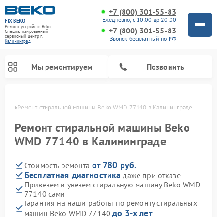
+7 (800) 301-55-83
Ежедневно, с 10:00 до 20:00
FIX-BEKO
Ремонт устройств Beko
+7 (800) 301-55-83
Специализированный
cервисный центр г.
Звонок бесплатный по РФ
Калининград
Мы ремонтируем
Позвонить
граде
Ремонт стиральной машины Beko WMD 77140 в Калининграде
Ремонт стиральной машины Beko
WMD 77140 в Калининграде
от 780 руб.
Стоимость ремонта
Бесплатная диагностика
даже при отказе
Привезем и увезем стиральную машину Beko WMD
77140 сами
Ремонт посудомоечных машин Beko
Ремонт морозильных камер Beko
Ремонт вертикальных пылесосов Beko
Ремонт сушильных машин Beko
Ремонт кухонных комбайнов Beko
Ремонт микроволновых печей Beko
Гарантия на наши работы по ремонту стиральных
до 3-х лет
машин Beko WMD 77140