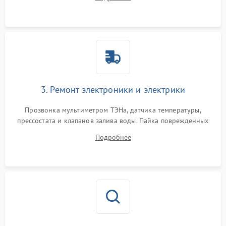
крестовины на износ, а манжеты люка на разрывы.
3. Ремонт электроники и электрики
Прозвонка мультиметром ТЭНа, датчика температуры,
прессостата и клапанов залива воды. Пайка поврежденных
дорожек или замена симисторов на плате управления.
Подробнее
Восстановление целостности проводки и контактов.