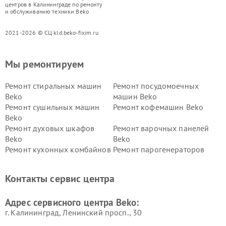
центров в Калининграде по ремонту
и обслуживанию техники Beko
2021-2026 © СЦ kld.beko-fixim.ru
Мы ремонтируем
Ремонт стиральных машин
Ремонт посудомоечных
Beko
машин Beko
Ремонт сушильных машин
Ремонт кофемашин Beko
Beko
Ремонт духовых шкафов
Ремонт варочных панелей
Beko
Beko
Ремонт кухонных комбайнов
Ремонт парогенераторов
Beko
Beko
Ремонт блендеров Beko
Ремонт кофеварок Beko
Контакты сервис центра
Ремонт холодильников Beko
Ремонт морозильных камер
Beko
Адрес сервисного центра Beko:
г. Калининград, Ленинский просп., 30