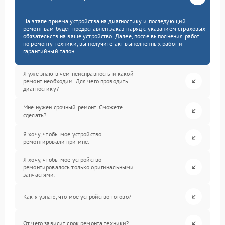
На этапе приема устройства на диагностику и последующий
ремонт вам будет предоставлен заказ-наряд с указанием страховых
обязательств на ваше устройство. Далее, после выполнения работ
по ремонту техники, вы получите акт выполненных работ и
гарантийный талон.
Я уже знаю в чем неисправность и какой
ремонт необходим. Для чего проводить
диагностику?
Мне нужен срочный ремонт. Сможете
сделать?
Я хочу, чтобы мое устройство
ремонтировали при мне.
Я хочу, чтобы мое устройство
ремонтировалось только оригинальными
запчастями.
Как я узнаю, что мое устройство готово?
От чего зависит срок ремонта техники?