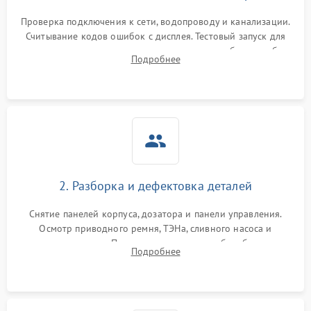
Проверка подключения к сети, водопроводу и канализации.
Считывание кодов ошибок с дисплея. Тестовый запуск для
выявления посторонних шумов, протечек или сбоев в работе
Подробнее
электронного модуля управления.
2. Разборка и дефектовка деталей
Снятие панелей корпуса, дозатора и панели управления.
Осмотр приводного ремня, ТЭНа, сливного насоса и
амортизаторов. Проверка подшипников барабана и
Подробнее
крестовины на износ, а манжеты люка на разрывы.