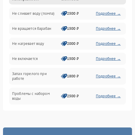
Не сливает воду (помпа)
2500 ₽
Подробнее →
Водоснабжение
Не вращается барабан
1500 ₽
Подробнее →
Слив
Не нагревает воду
2000 ₽
Подробнее →
Программное обеспечение
Не включается
1500 ₽
Подробнее →
Запах горелого при
1800 ₽
Подробнее →
работе
Проблемы с набором
2500 ₽
Подробнее →
воды
Замена ТЭНа
2200 ₽
Подробнее →
Замена платы управления
2200 ₽
Подробнее →