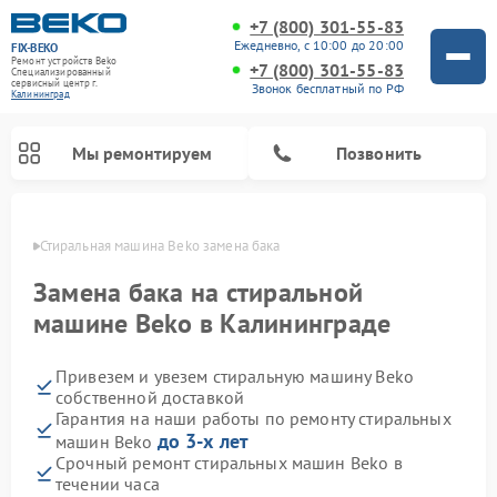
+7 (800) 301-55-83
Ежедневно, с 10:00 до 20:00
FIX-BEKO
Ремонт устройств Beko
+7 (800) 301-55-83
Специализированный
cервисный центр г.
Звонок бесплатный по РФ
Калининград
Мы ремонтируем
Позвонить
граде
Стиральная машина Beko замена бака
Замена бака на стиральной
машине Beko в Калининграде
Привезем и увезем стиральную машину Beko
собственной доставкой
Гарантия на наши работы по ремонту стиральных
до 3-х лет
машин Beko
Ремонт посудомоечных машин Beko
Ремонт морозильных камер Beko
Ремонт вертикальных пылесосов Beko
Ремонт сушильных машин Beko
Ремонт кухонных комбайнов Beko
Ремонт микроволновых печей Beko
Срочный ремонт стиральных машин Beko в
течении часа