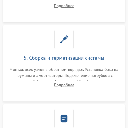
порванного ремня привода, неисправного сливного насоса
Подробнее
или поврежденной резиновой манжеты.
5. Сборка и герметизация системы
Монтаж всех узлов в обратном порядке. Установка бака на
пружины и амортизаторы. Подключение патрубков с
надежной фиксацией хомутами. Обработка стыков
Подробнее
герметиком для предотвращения возможных протечек воды.