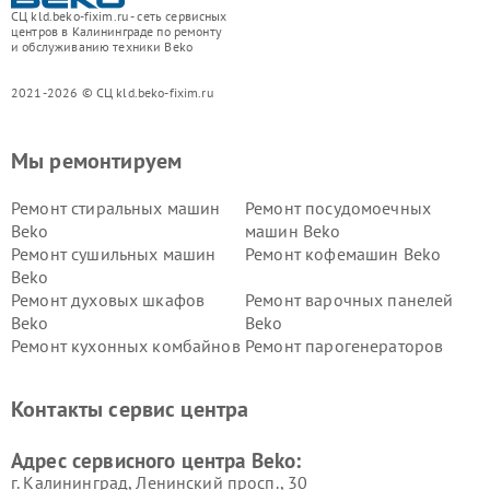
СЦ kld.beko-fixim.ru - сеть сервисных
центров в Калининграде по ремонту
и обслуживанию техники Beko
2021-2026 © СЦ kld.beko-fixim.ru
Мы ремонтируем
Ремонт стиральных машин
Ремонт посудомоечных
Beko
машин Beko
Ремонт сушильных машин
Ремонт кофемашин Beko
Beko
Ремонт духовых шкафов
Ремонт варочных панелей
Beko
Beko
Ремонт кухонных комбайнов
Ремонт парогенераторов
Beko
Beko
Ремонт блендеров Beko
Ремонт кофеварок Beko
Контакты сервис центра
Ремонт холодильников Beko
Ремонт морозильных камер
Beko
Адрес сервисного центра Beko:
г. Калининград, Ленинский просп., 30