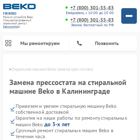
+7 (800) 301-55-83
Ежедневно, с 10:00 до 20:00
FIX-BEKO
Ремонт устройств Beko
+7 (800) 301-55-83
Специализированный
cервисный центр г.
Звонок бесплатный по РФ
Калининград
Мы ремонтируем
Позвонить
граде
Стиральная машина Beko замена прессостата
Замена прессостата на стиральной
машине Beko в Калининграде
Привезем и увезем стиральную машину Beko
собственной доставкой
Гарантия на наши работы по ремонту стиральных
до 3-х лет
машин Beko
Ремонт посудомоечных машин Beko
Ремонт морозильных камер Beko
Ремонт вертикальных пылесосов Beko
Ремонт сушильных машин Beko
Ремонт кухонных комбайнов Beko
Ремонт микроволновых печей Beko
Срочный ремонт стиральных машин Beko в
течении часа