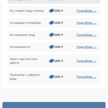
Не сливает воду (помпа)
2500 ₽
Подробнее →
Водоснабжение
Не вращается барабан
1500 ₽
Подробнее →
Слив
Не нагревает воду
2000 ₽
Подробнее →
Программное обеспечение
Не включается
1500 ₽
Подробнее →
Запах горелого при
1800 ₽
Подробнее →
работе
Проблемы с набором
2500 ₽
Подробнее →
воды
Замена ТЭНа
2200 ₽
Подробнее →
Замена платы управления
2200 ₽
Подробнее →