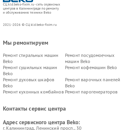
СЦ kld.beko-fixim.ru - сеть сервисных
центров в Калининграде по ремонту
и обслуживанию техники Beko
2021-2026 © СЦ kld.beko-fixim.ru
Мы ремонтируем
Ремонт стиральных машин
Ремонт посудомоечных
Beko
машин Beko
Ремонт сушильных машин
Ремонт кофемашин Beko
Beko
Ремонт духовых шкафов
Ремонт варочных панелей
Beko
Beko
Ремонт кухонных комбайнов
Ремонт парогенераторов
Beko
Beko
Ремонт блендеров Beko
Ремонт кофеварок Beko
Контакты сервис центра
Ремонт холодильников Beko
Ремонт морозильных камер
Beko
Адрес сервисного центра Beko:
г. Калининград, Ленинский просп., 30