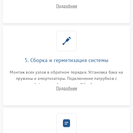
порванного ремня привода, неисправного сливного насоса
Подробнее
или поврежденной резиновой манжеты.
5. Сборка и герметизация системы
Монтаж всех узлов в обратном порядке. Установка бака на
пружины и амортизаторы. Подключение патрубков с
надежной фиксацией хомутами. Обработка стыков
Подробнее
герметиком для предотвращения возможных протечек воды.