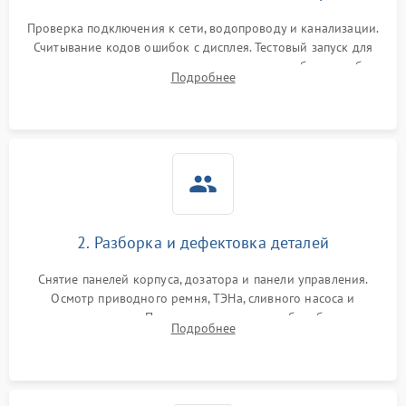
Проверка подключения к сети, водопроводу и канализации.
Считывание кодов ошибок с дисплея. Тестовый запуск для
выявления посторонних шумов, протечек или сбоев в работе
Подробнее
электронного модуля управления.
2. Разборка и дефектовка деталей
Снятие панелей корпуса, дозатора и панели управления.
Осмотр приводного ремня, ТЭНа, сливного насоса и
амортизаторов. Проверка подшипников барабана и
Подробнее
крестовины на износ, а манжеты люка на разрывы.