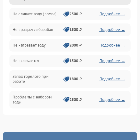
Не сливает воду (помпа)
2500 ₽
Подробнее →
Водоснабжение
Не вращается барабан
1500 ₽
Подробнее →
Слив
Не нагревает воду
2000 ₽
Подробнее →
Программное обеспечение
Не включается
1500 ₽
Подробнее →
Запах горелого при
1800 ₽
Подробнее →
работе
Проблемы с набором
2500 ₽
Подробнее →
воды
Замена ТЭНа
2200 ₽
Подробнее →
Замена платы управления
2200 ₽
Подробнее →