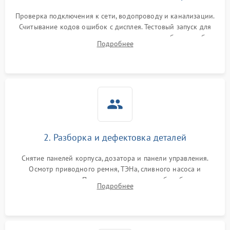
Проверка подключения к сети, водопроводу и канализации.
Считывание кодов ошибок с дисплея. Тестовый запуск для
выявления посторонних шумов, протечек или сбоев в работе
Подробнее
электронного модуля управления.
2. Разборка и дефектовка деталей
Снятие панелей корпуса, дозатора и панели управления.
Осмотр приводного ремня, ТЭНа, сливного насоса и
амортизаторов. Проверка подшипников барабана и
Подробнее
крестовины на износ, а манжеты люка на разрывы.