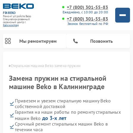
+7 (800) 301-55-83
Ежедневно, с 10:00 до 20:00
FIX-BEKO
Ремонт устройств Beko
+7 (800) 301-55-83
Специализированный
cервисный центр г.
Звонок бесплатный по РФ
Калининград
Мы ремонтируем
Позвонить
граде
Стиральная машина Beko замена пружин
Замена пружин на стиральной
машине Beko в Калининграде
Привезем и увезем стиральную машину Beko
собственной доставкой
Гарантия на наши работы по ремонту стиральных
до 3-х лет
машин Beko
Ремонт посудомоечных машин Beko
Ремонт морозильных камер Beko
Ремонт вертикальных пылесосов Beko
Ремонт сушильных машин Beko
Ремонт кухонных комбайнов Beko
Ремонт микроволновых печей Beko
Срочный ремонт стиральных машин Beko в
течении часа