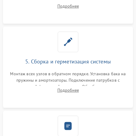
порванного ремня привода, неисправного сливного насоса
Подробнее
или поврежденной резиновой манжеты.
5. Сборка и герметизация системы
Монтаж всех узлов в обратном порядке. Установка бака на
пружины и амортизаторы. Подключение патрубков с
надежной фиксацией хомутами. Обработка стыков
Подробнее
герметиком для предотвращения возможных протечек воды.