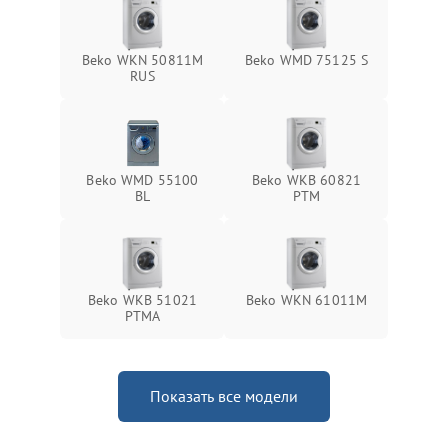
Beko WKN 50811M
Beko WMD 75125 S
RUS
Beko WMD 55100
Beko WKB 60821
BL
PTМ
Beko WKB 51021
Beko WKN 61011M
PTМА
Показать все модели