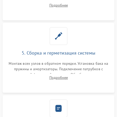
порванного ремня привода, неисправного сливного насоса
Подробнее
или поврежденной резиновой манжеты.
5. Сборка и герметизация системы
Монтаж всех узлов в обратном порядке. Установка бака на
пружины и амортизаторы. Подключение патрубков с
надежной фиксацией хомутами. Обработка стыков
Подробнее
герметиком для предотвращения возможных протечек воды.