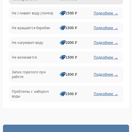
Не сливает воду (помпа)
2500 ₽
Подробнее →
Водоснабжение
Не вращается барабан
1500 ₽
Подробнее →
Слив
Не нагревает воду
2000 ₽
Подробнее →
Программное обеспечение
Не включается
1500 ₽
Подробнее →
Запах горелого при
1800 ₽
Подробнее →
работе
Проблемы с набором
2500 ₽
Подробнее →
воды
Замена ТЭНа
2200 ₽
Подробнее →
Замена платы управления
2200 ₽
Подробнее →