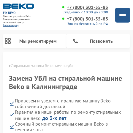
+7 (800) 301-55-83
Ежедневно, с 10:00 до 20:00
FIX-BEKO
Ремонт устройств Beko
+7 (800) 301-55-83
Специализированный
cервисный центр г.
Звонок бесплатный по РФ
Калининград
Мы ремонтируем
Позвонить
граде
Стиральная машина Beko замена убл
Замена УБЛ на стиральной машине
Beko в Калининграде
Привезем и увезем стиральную машину Beko
собственной доставкой
Гарантия на наши работы по ремонту стиральных
до 3-х лет
машин Beko
Ремонт посудомоечных машин Beko
Ремонт морозильных камер Beko
Ремонт вертикальных пылесосов Beko
Ремонт сушильных машин Beko
Ремонт кухонных комбайнов Beko
Ремонт микроволновых печей Beko
Срочный ремонт стиральных машин Beko в
течении часа