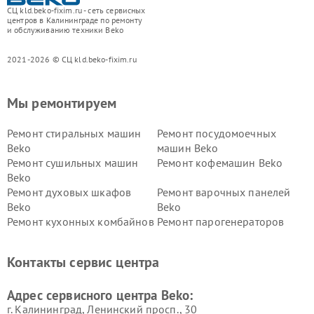
СЦ kld.beko-fixim.ru - сеть сервисных
центров в Калининграде по ремонту
и обслуживанию техники Beko
2021-2026 © СЦ kld.beko-fixim.ru
Мы ремонтируем
Ремонт стиральных машин
Ремонт посудомоечных
Beko
машин Beko
Ремонт сушильных машин
Ремонт кофемашин Beko
Beko
Ремонт духовых шкафов
Ремонт варочных панелей
Beko
Beko
Ремонт кухонных комбайнов
Ремонт парогенераторов
Beko
Beko
Ремонт блендеров Beko
Ремонт кофеварок Beko
Контакты сервис центра
Ремонт холодильников Beko
Ремонт морозильных камер
Beko
Адрес сервисного центра Beko:
г. Калининград, Ленинский просп., 30