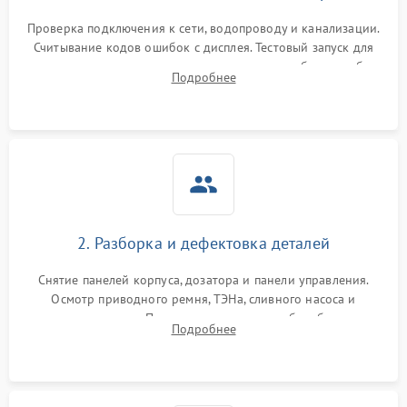
Проверка подключения к сети, водопроводу и канализации.
Считывание кодов ошибок с дисплея. Тестовый запуск для
выявления посторонних шумов, протечек или сбоев в работе
Подробнее
электронного модуля управления.
2. Разборка и дефектовка деталей
Снятие панелей корпуса, дозатора и панели управления.
Осмотр приводного ремня, ТЭНа, сливного насоса и
амортизаторов. Проверка подшипников барабана и
Подробнее
крестовины на износ, а манжеты люка на разрывы.