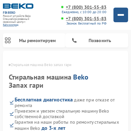
+7 (800) 301-55-83
Ежедневно, с 10:00 до 20:00
FIX-BEKO
Ремонт устройств Beko
+7 (800) 301-55-83
Специализированный
cервисный центр г.
Звонок бесплатный по РФ
Калининград
Мы ремонтируем
Позвонить
граде
Стиральная машина Beko запах гари
Стиральная машина
Beko
Запах гари
Бесплатная диагностика
даже при отказе от
ремонта
Привезем и увезем стиральную машину Beko
собственной доставкой
Ремонт посудомоечных машин Beko
Ремонт морозильных камер Beko
Ремонт вертикальных пылесосов Beko
Ремонт сушильных машин Beko
Ремонт кухонных комбайнов Beko
Ремонт микроволновых печей Beko
Гарантия на наши работы по ремонту стиральных
до 3-х лет
машин Beko