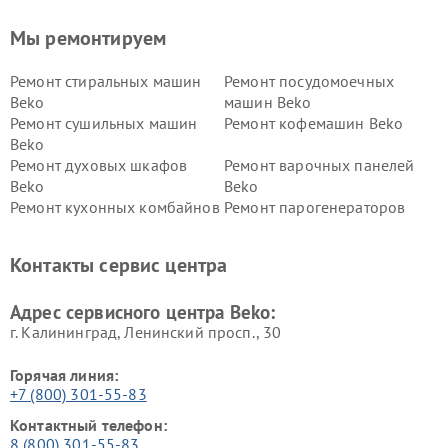
Мы ремонтируем
Ремонт стиральных машин
Ремонт посудомоечных
Beko
машин Beko
Ремонт сушильных машин
Ремонт кофемашин Beko
Beko
Ремонт духовых шкафов
Ремонт варочных панелей
Beko
Beko
Ремонт кухонных комбайнов
Ремонт парогенераторов
Beko
Beko
Ремонт блендеров Beko
Ремонт кофеварок Beko
Контакты сервис центра
Ремонт холодильников Beko
Ремонт морозильных камер
Beko
Адрес сервисного центра Beko:
г. Калининград, Ленинский просп., 30
Горячая линия:
+7 (800) 301-55-83
Контактный телефон:
8 (800) 301-55-83