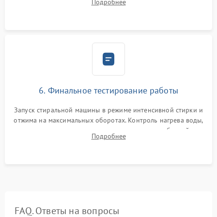
Подробнее
герметиком для предотвращения возможных протечек воды.
6. Финальное тестирование работы
Запуск стиральной машины в режиме интенсивной стирки и
отжима на максимальных оборотах. Контроль нагрева воды,
корректности слива, отсутствия излишних вибраций,
Подробнее
посторонних стуков и протечек под корпусом.
FAQ. Ответы на вопросы