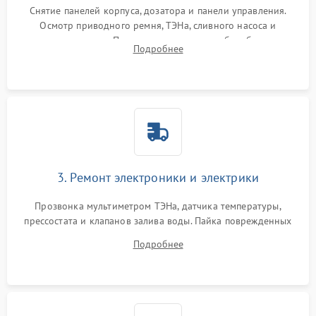
Снятие панелей корпуса, дозатора и панели управления.
Осмотр приводного ремня, ТЭНа, сливного насоса и
амортизаторов. Проверка подшипников барабана и
Подробнее
крестовины на износ, а манжеты люка на разрывы.
3. Ремонт электроники и электрики
Прозвонка мультиметром ТЭНа, датчика температуры,
прессостата и клапанов залива воды. Пайка поврежденных
дорожек или замена симисторов на плате управления.
Подробнее
Восстановление целостности проводки и контактов.