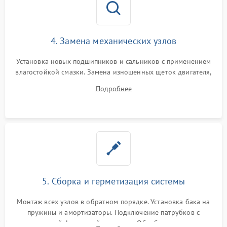
4. Замена механических узлов
Установка новых подшипников и сальников с применением
влагостойкой смазки. Замена изношенных щеток двигателя,
порванного ремня привода, неисправного сливного насоса
Подробнее
или поврежденной резиновой манжеты.
5. Сборка и герметизация системы
Монтаж всех узлов в обратном порядке. Установка бака на
пружины и амортизаторы. Подключение патрубков с
надежной фиксацией хомутами. Обработка стыков