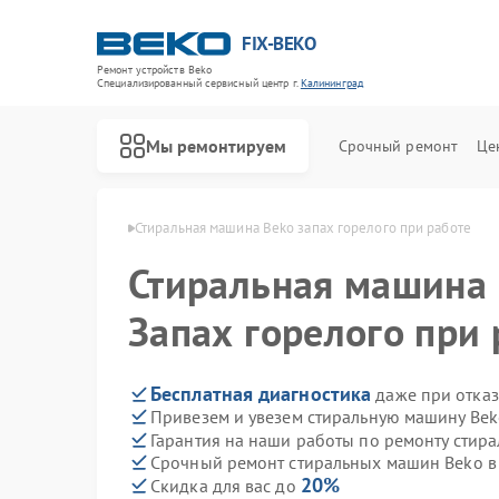
FIX-BEKO
Ремонт устройств Beko
Специализированный cервисный центр г.
Калининград
Мы ремонтируем
Срочный ремонт
Це
eko в Калининграде
Стиральная машина Beko запах горелого при работе
Стиральная машина
Запах горелого при 
Бесплатная диагностика
даже при отказ
Привезем и увезем стиральную машину Bek
Гарантия на наши работы по ремонту сти
Срочный ремонт стиральных машин Beko в 
20%
Скидка для вас до
Ремонт посудомоечных машин Beko
Ремонт сушильных машин Beko
Ремонт духовых шкафов Beko
Ремонт варочных панелей Beko
Ремонт кухонных комбайнов Beko
Ремонт парогенераторов Beko
Ремонт морозильных камер Beko
Ремонт вертикальных пылесосов Beko
Ремонт водонагревателей Beko
Ремонт микроволновых печей Beko