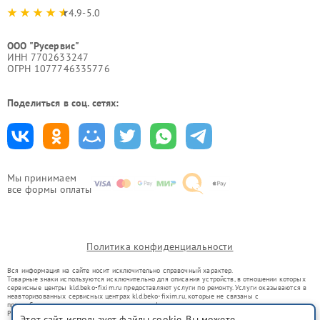
4.9-5.0
ООО "Русервис"
ИНН 7702633247
ОГРН 1077746335776
Поделиться в соц. сетях:
Мы принимаем
все формы оплаты
Политика конфиденциальности
Вся информация на сайте носит исключительно справочный характер.
Товарные знаки используются исключительно для описания устройств, в отношении которых
сервисные центры kld.beko-fixim.ru предоставляют услуги по ремонту. Услуги оказываются в
неавторизованных сервисных центрах kld.beko-fixim.ru, которые не связаны с
правообладателями товарных знаков или их официальными представителями.
Ремонт осуществляется для устройств, уже введенных в гражданский оборот в соответствии
Этот сайт использует файлы cookie. Вы можете