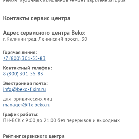
Beko
Beko
Ремонт блендеров Beko
Ремонт кофеварок Beko
Контакты сервис центра
Ремонт холодильников Beko
Ремонт морозильных камер
Beko
Адрес сервисного центра Beko:
г. Калининград, Ленинский просп., 30
Горячая линия:
+7 (800) 301-55-83
Контактный телефон:
8 (800) 301-55-83
Электронная почта:
info@beko-fixim.ru
для юридических лиц
manager@fix-beko.ru
График работы:
ПН-ВСК с 9:00 до 21:00 без перерывов и выходных
Рейтинг сервисного центра