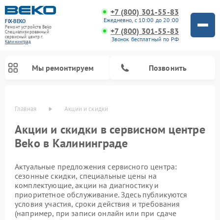
+7 (800) 301-55-83
Ежедневно, с 10:00 до 20:00
FIX-BEKO
Ремонт устройств Beko
+7 (800) 301-55-83
Специализированный
cервисный центр г.
Звонок бесплатный по РФ
Калининград
Мы ремонтируем
Позвонить
Главная
Акции и скидки
Акции и скидки в сервисном центре
Beko в Калининграде
Актуальные предложения сервисного центра:
сезонные скидки, специальные цены на
комплектующие, акции на диагностику и
приоритетное обслуживание. Здесь публикуются
Ремонт вертикальных пылесосов Beko
Ремонт стиральных машин Beko
Ремонт сушильных машин Beko
Ремонт кухонных комбайнов Beko
Ремонт микроволновых печей Beko
Ремонт посудомоечных машин Beko
Ремонт морозильных камер Beko
условия участия, сроки действия и требования
(например, при записи онлайн или при сдаче