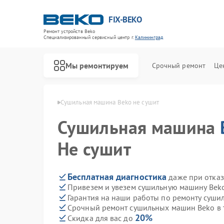
FIX-BEKO
Ремонт устройств Beko
Специализированный cервисный центр г.
Калининград
Мы ремонтируем
Срочный ремонт
Це
eko в Калининграде
Сушильная машина Beko не сушит
Сушильная машина
Не сушит
Бесплатная диагностика
даже при отказ
Привезем и увезем сушильную машину Bek
Гарантия на наши работы по ремонту суш
Срочный ремонт сушильных машин Beko в 
20%
Скидка для вас до
Ремонт стиральных машин Beko
Ремонт посудомоечных машин Beko
Ремонт духовых шкафов Beko
Ремонт варочных панелей Beko
Ремонт кухонных комбайнов Beko
Ремонт парогенераторов Beko
Ремонт морозильных камер Beko
Ремонт вертикальных пылесосов Beko
Ремонт водонагревателей Beko
Ремонт микроволновых печей Beko