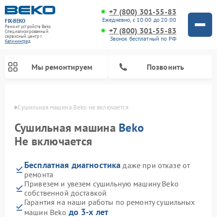
+7 (800) 301-55-83
Ежедневно, с 10:00 до 20:00
FIX-BEKO
Ремонт устройств Beko
+7 (800) 301-55-83
Специализированный
cервисный центр г.
Звонок бесплатный по РФ
Калининград
Мы ремонтируем
Позвонить
граде
Сушильная машина Beko не включается
Сушильная машина
Beko
Не включается
Бесплатная диагностика
даже при отказе от
ремонта
Привезем и увезем сушильную машину Beko
собственной доставкой
Ремонт стиральных машин Beko
Ремонт морозильных камер Beko
Ремонт вертикальных пылесосов Beko
Ремонт посудомоечных машин Beko
Ремонт кухонных комбайнов Beko
Ремонт микроволновых печей Beko
Гарантия на наши работы по ремонту сушильных
до 3-х лет
машин Beko