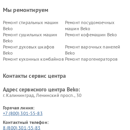
Мы ремонтируем
Ремонт стиральных машин
Ремонт посудомоечных
Beko
машин Beko
Ремонт сушильных машин
Ремонт кофемашин Beko
Beko
Ремонт духовых шкафов
Ремонт варочных панелей
Beko
Beko
Ремонт кухонных комбайнов
Ремонт парогенераторов
Beko
Beko
Ремонт блендеров Beko
Ремонт кофеварок Beko
Контакты сервис центра
Ремонт холодильников Beko
Ремонт морозильных камер
Beko
Адрес сервисного центра Beko:
г. Калининград, Ленинский просп., 30
Горячая линия:
+7 (800) 301-55-83
Контактный телефон:
8 (800) 301-55-83