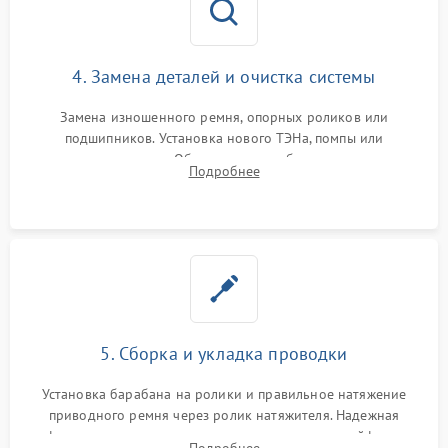
4. Замена деталей и очистка системы
Замена изношенного ремня, опорных роликов или
подшипников. Установка нового ТЭНа, помпы или
термодатчиков. Обязательная глубокая очистка
Подробнее
конденсатора, крыльчатки вентилятора и воздуховодов от
ворса. Восстановление платы управления.
5. Сборка и укладка проводки
Установка барабана на ролики и правильное натяжение
приводного ремня через ролик натяжителя. Надежная
фиксация всех узлов, подключение клемм и шлейфов к