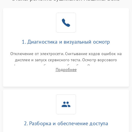
1. Диагностика и визуальный осмотр
Отключение от электросети. Считывание кодов ошибок на
дисплее и запуск сервисного теста. Осмотр ворсового
фильтра, теплообменника и барабана. Опрос клиента о
Подробнее
неисправностях (не сушит, не крутит барабан, сильно шумит
или выдает ошибку).
2. Разборка и обеспечение доступа