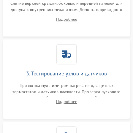
Снятие верхней крышки, боковых и передней панелей для
доступа к внутренним механизмам. Демонтаж приводного
ремня, панели управления и защитных кожухов.
Подробнее
Обеспечение свободного доступа к ТЭНу, компрессору,
двигателю и дренажной помпе.
3. Тестирование узлов и датчиков
Прозвонка мультиметром нагревателя, защитных
термостатов и датчиков влажности. Проверка пускового
конденсатора, обмоток мотора и помпы. Для машин с
Подробнее
тепловым насосом — диагностика работы компрессора и
оценка циркуляции хладагента.