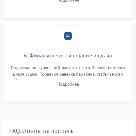
Подробнее
модулю управления. Монтаж корпусных панелей, люка и
верхней крышки устройства.
6. Финальное тестирование и сдача
Подключение сушильной машины к сети. Запуск тестового
цикла сушки. Проверка реверса барабана, стабильности
набора температуры, работы дренажного насоса (откачка
Подробнее
конденсата) и отсутствия посторонних скрипов, стуков или
вибраций.
FAQ. Ответы на вопросы