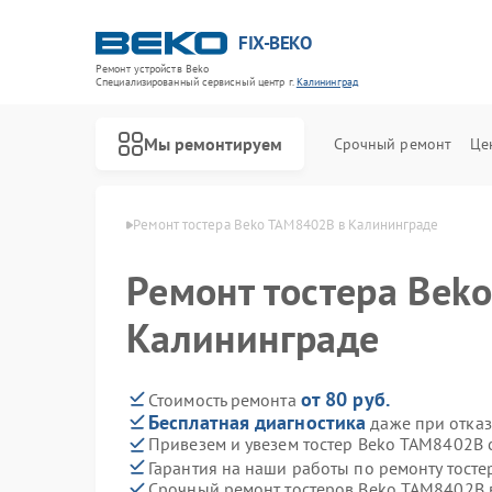
FIX-BEKO
Ремонт устройств Beko
Специализированный cервисный центр г.
Калининград
Мы ремонтируем
Срочный ремонт
Це
Beko в Калининграде
Ремонт тостера Beko TAM8402B в Калининграде
Ремонт тостера Bek
Калининграде
от 80 руб.
Стоимость ремонта
Бесплатная диагностика
даже при отказ
Привезем и увезем тостер Beko TAM8402B 
Гарантия на наши работы по ремонту тост
Срочный ремонт тостеров Beko TAM8402B в
Ремонт стиральных машин Beko
Ремонт посудомоечных машин Beko
Ремонт сушильных машин Beko
Ремонт духовых шкафов Beko
Ремонт варочных панелей Beko
Ремонт кухонных комбайнов Beko
Ремонт парогенераторов Beko
Ремонт морозильных камер Beko
Ремонт вертикальных пылесосов Beko
Ремонт водонагревателей Beko
Ремонт микроволновых печей Beko