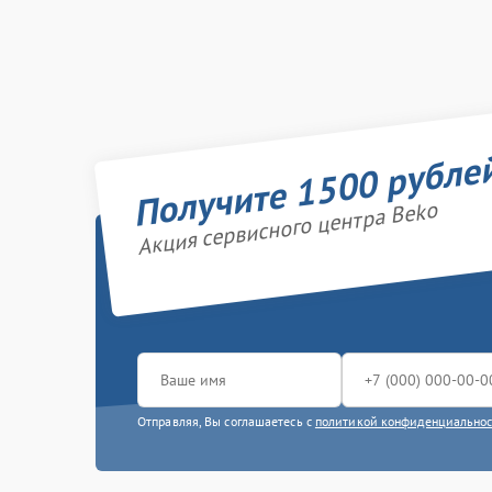
Получите 1500 рубле
Акция сервисного центра Beko
Отправляя, Вы соглашаетесь с
политикой конфиденциально