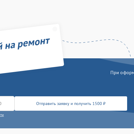
й на ремонт
При оформл
Отправить заявку и получить 1500 ₽
сти