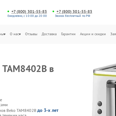
+7 (800) 301-55-83
+7 (800) 301-55-83
Ежедневно, с 10:00 до 20:00
Звонок бесплатный по РФ
ны
О нас
Отзывы
Доставка
Гарантии
Акции и скидки
Зая
o TAM8402B в
е
сами
до 3-х лет
еров Beko TAM8402B
 течении часа