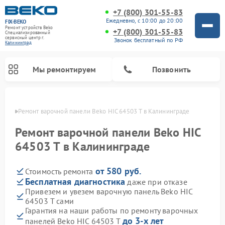
+7 (800) 301-55-83
Ежедневно, с 10:00 до 20:00
FIX-BEKO
Ремонт устройств Beko
+7 (800) 301-55-83
Специализированный
cервисный центр г.
Звонок бесплатный по РФ
Калининград
Мы ремонтируем
Позвонить
граде
Ремонт варочной панели Beko HIC 64503 T в Калининграде
Ремонт варочной панели Beko HIC
64503 T в Калининграде
от 580 руб.
Стоимость ремонта
Бесплатная диагностика
даже при отказе
Привезем и увезем варочную панель Beko HIC
64503 T сами
Ремонт стиральных машин Beko
Ремонт сушильных машин Beko
Ремонт морозильных камер Beko
Ремонт вертикальных пылесосов Beko
Ремонт посудомоечных машин Beko
Ремонт кухонных комбайнов Beko
Ремонт микроволновых печей Beko
Гарантия на наши работы по ремонту варочных
до 3-х лет
панелей Beko HIC 64503 T