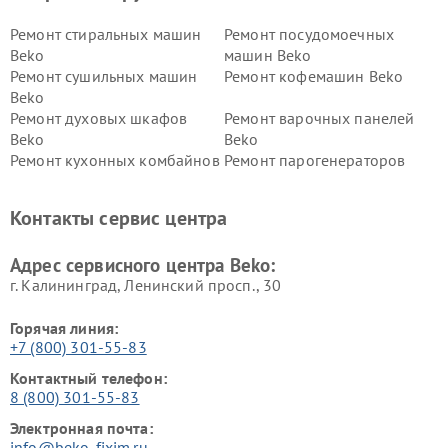
Ремонт стиральных машин
Ремонт посудомоечных
Beko
машин Beko
Ремонт сушильных машин
Ремонт кофемашин Beko
Beko
Ремонт духовых шкафов
Ремонт варочных панелей
Beko
Beko
Ремонт кухонных комбайнов
Ремонт парогенераторов
Beko
Beko
Ремонт блендеров Beko
Ремонт кофеварок Beko
Контакты сервис центра
Ремонт холодильников Beko
Ремонт морозильных камер
Beko
Адрес сервисного центра Beko:
г. Калининград, Ленинский просп., 30
Горячая линия:
+7 (800) 301-55-83
Контактный телефон:
8 (800) 301-55-83
Электронная почта:
info@beko-fixim.ru