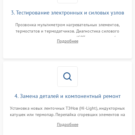
3. Тестирование электронных и силовых узлов
Прозвонка мультиметром нагревательных элементов,
термостатов и термодатчиков. Диагностика силового
модуля, реле, диодных мостов и IGBT-транзисторов (для
Подробнее
индукции). Проверка кранов и газ-контроля (для газовых
панелей).
4. Замена деталей и компонентный ремонт
Установка новых ленточных ТЭНов (Hi-Light), индукторных
катушек или термопар. Перепайка сгоревших элементов на
плате управления, восстановление токопроводящих
Подробнее
дорожек. Очистка контактов и замена поврежденной
проводки.