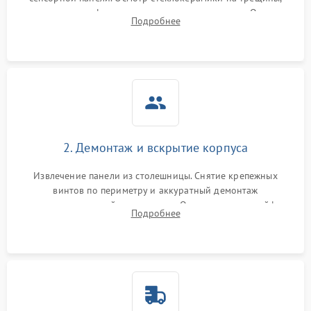
проверка конфорок на равномерность нагрева. Опрос
Подробнее
клиента о симптомах (не включается, не видит посуду,
щелкает).
2. Демонтаж и вскрытие корпуса
Извлечение панели из столешницы. Снятие крепежных
винтов по периметру и аккуратный демонтаж
стеклокерамической поверхности. Отсоединение шлейфов
Подробнее
сенсорного блока для доступа к силовым платам, катушкам
или ТЭНам.