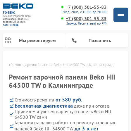
+7 (800) 301-55-83
Ежедневно, с 10:00 до 20:00
FIX-BEKO
Ремонт устройств Beko
+7 (800) 301-55-83
Специализированный
cервисный центр г.
Звонок бесплатный по РФ
Калининград
Мы ремонтируем
Позвонить
граде
Ремонт варочной панели Beko HII 64500 TW в Калининграде
Ремонт варочной панели Beko HII
64500 TW в Калининграде
от 580 руб.
Стоимость ремонта
Бесплатная диагностика
даже при отказе
Привезем и увезем варочную панель Beko HII
64500 TW сами
Ремонт стиральных машин Beko
Ремонт сушильных машин Beko
Ремонт морозильных камер Beko
Ремонт вертикальных пылесосов Beko
Ремонт посудомоечных машин Beko
Ремонт кухонных комбайнов Beko
Ремонт микроволновых печей Beko
Гарантия на наши работы по ремонту варочных
до 3-х лет
панелей Beko HII 64500 TW