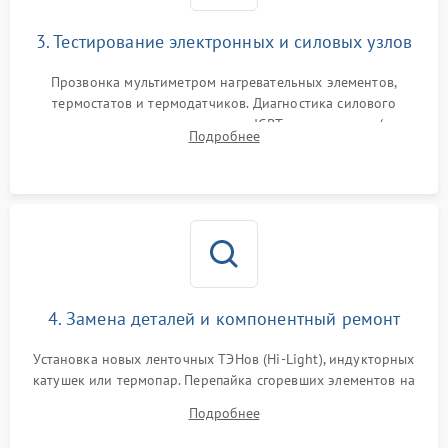
3. Тестирование электронных и силовых узлов
Прозвонка мультиметром нагревательных элементов,
термостатов и термодатчиков. Диагностика силового
модуля, реле, диодных мостов и IGBT-транзисторов (для
Подробнее
индукции). Проверка кранов и газ-контроля (для газовых
панелей).
4. Замена деталей и компонентный ремонт
Установка новых ленточных ТЭНов (Hi-Light), индукторных
катушек или термопар. Перепайка сгоревших элементов на
плате управления, восстановление токопроводящих
Подробнее
дорожек. Очистка контактов и замена поврежденной
проводки.