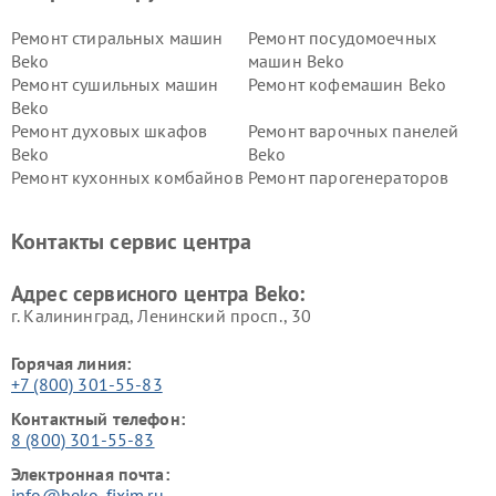
Ремонт стиральных машин
Ремонт посудомоечных
Beko
машин Beko
Ремонт сушильных машин
Ремонт кофемашин Beko
Beko
Ремонт духовых шкафов
Ремонт варочных панелей
Beko
Beko
Ремонт кухонных комбайнов
Ремонт парогенераторов
Beko
Beko
Ремонт блендеров Beko
Ремонт кофеварок Beko
Контакты сервис центра
Ремонт холодильников Beko
Ремонт морозильных камер
Beko
Адрес сервисного центра Beko:
г. Калининград, Ленинский просп., 30
Горячая линия:
+7 (800) 301-55-83
Контактный телефон:
8 (800) 301-55-83
Электронная почта:
info@beko-fixim.ru