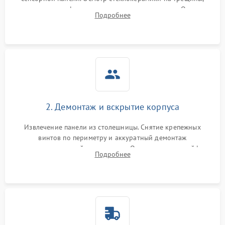
проверка конфорок на равномерность нагрева. Опрос
Подробнее
клиента о симптомах (не включается, не видит посуду,
щелкает).
2. Демонтаж и вскрытие корпуса
Извлечение панели из столешницы. Снятие крепежных
винтов по периметру и аккуратный демонтаж
стеклокерамической поверхности. Отсоединение шлейфов
Подробнее
сенсорного блока для доступа к силовым платам, катушкам
или ТЭНам.