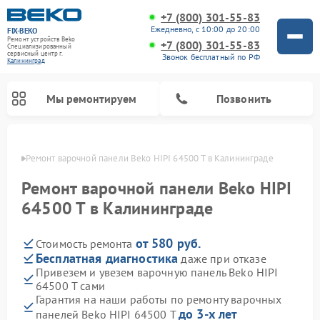
+7 (800) 301-55-83
Ежедневно, с 10:00 до 20:00
FIX-BEKO
Ремонт устройств Beko
+7 (800) 301-55-83
Специализированный
cервисный центр г.
Звонок бесплатный по РФ
Калининград
Мы ремонтируем
Позвонить
граде
Ремонт варочной панели Beko HIPI 64500 T в Калининграде
Ремонт варочной панели Beko HIPI
64500 T в Калининграде
от 580 руб.
Стоимость ремонта
Бесплатная диагностика
даже при отказе
Привезем и увезем варочную панель Beko HIPI
64500 T сами
Ремонт стиральных машин Beko
Ремонт сушильных машин Beko
Ремонт морозильных камер Beko
Ремонт вертикальных пылесосов Beko
Ремонт посудомоечных машин Beko
Ремонт кухонных комбайнов Beko
Ремонт микроволновых печей Beko
Гарантия на наши работы по ремонту варочных
до 3-х лет
панелей Beko HIPI 64500 T