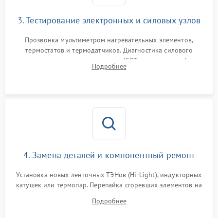
3. Тестирование электронных и силовых узлов
Прозвонка мультиметром нагревательных элементов,
термостатов и термодатчиков. Диагностика силового
модуля, реле, диодных мостов и IGBT-транзисторов (для
Подробнее
индукции). Проверка кранов и газ-контроля (для газовых
панелей).
4. Замена деталей и компонентный ремонт
Установка новых ленточных ТЭНов (Hi-Light), индукторных
катушек или термопар. Перепайка сгоревших элементов на
плате управления, восстановление токопроводящих
Подробнее
дорожек. Очистка контактов и замена поврежденной
проводки.