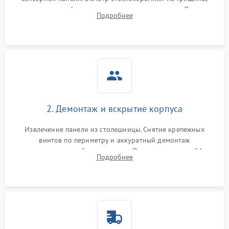
проверка конфорок на равномерность нагрева. Опрос
Подробнее
клиента о симптомах (не включается, не видит посуду,
щелкает).
2. Демонтаж и вскрытие корпуса
Извлечение панели из столешницы. Снятие крепежных
винтов по периметру и аккуратный демонтаж
стеклокерамической поверхности. Отсоединение шлейфов
Подробнее
сенсорного блока для доступа к силовым платам, катушкам
или ТЭНам.