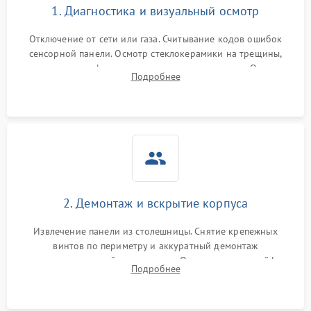
1. Диагностика и визуальный осмотр
Отключение от сети или газа. Считывание кодов ошибок
сенсорной панели. Осмотр стеклокерамики на трещины,
проверка конфорок на равномерность нагрева. Опрос
Подробнее
клиента о симптомах (не включается, не видит посуду,
щелкает).
2. Демонтаж и вскрытие корпуса
Извлечение панели из столешницы. Снятие крепежных
винтов по периметру и аккуратный демонтаж
стеклокерамической поверхности. Отсоединение шлейфов
Подробнее
сенсорного блока для доступа к силовым платам, катушкам
или ТЭНам.