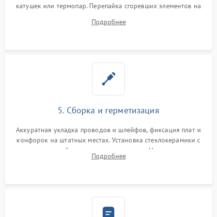
катушек или термопар. Перепайка сгоревших элементов на
плате управления, восстановление токопроводящих
Подробнее
дорожек. Очистка контактов и замена поврежденной
проводки.
5. Сборка и герметизация
Аккуратная укладка проводов и шлейфов, фиксация плат и
конфорок на штатных местах. Установка стеклокерамики с
проверкой равномерности зазоров. Нанесение
Подробнее
термостойкого герметика или укладка уплотнительной
ленты по контуру.