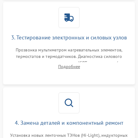
3. Тестирование электронных и силовых узлов
Прозвонка мультиметром нагревательных элементов,
термостатов и термодатчиков. Диагностика силового
модуля, реле, диодных мостов и IGBT-транзисторов (для
Подробнее
индукции). Проверка кранов и газ-контроля (для газовых
панелей).
4. Замена деталей и компонентный ремонт
Установка новых ленточных ТЭНов (Hi-Light), индукторных