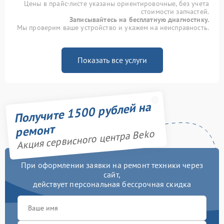
Цены в прайс-листе указаны ориентировочные, без учета
стоимости запчастей.
Записывайтесь на бесплатную диагностику.
Мы проверим ваше устройство и укажем на неисправность.
Показать все услуги
Получите 1500 рублей на
ремонт
Акция сервисного центра Beko
При оформлении заявки на ремонт техники через
сайт,
действует персональная бессрочная скидка