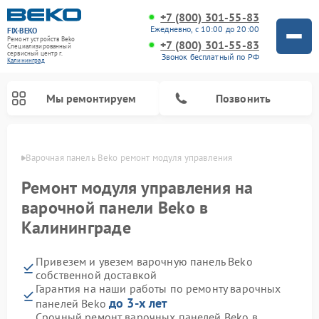
+7 (800) 301-55-83
Ежедневно, с 10:00 до 20:00
FIX-BEKO
Ремонт устройств Beko
+7 (800) 301-55-83
Специализированный
cервисный центр г.
Звонок бесплатный по РФ
Калининград
Мы ремонтируем
Позвонить
граде
Варочная панель Beko ремонт модуля управления
Ремонт модуля управления на
варочной панели Beko в
Калининграде
Привезем и увезем варочную панель Beko
собственной доставкой
Гарантия на наши работы по ремонту варочных
Ремонт стиральных машин Beko
Ремонт сушильных машин Beko
Ремонт морозильных камер Beko
Ремонт вертикальных пылесосов Beko
Ремонт посудомоечных машин Beko
Ремонт кухонных комбайнов Beko
Ремонт микроволновых печей Beko
до 3-х лет
панелей Beko
Срочный ремонт варочных панелей Beko в