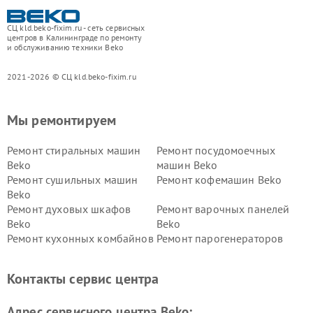
СЦ kld.beko-fixim.ru - сеть сервисных
центров в Калининграде по ремонту
и обслуживанию техники Beko
2021-2026 © СЦ kld.beko-fixim.ru
Мы ремонтируем
Ремонт стиральных машин
Ремонт посудомоечных
Beko
машин Beko
Ремонт сушильных машин
Ремонт кофемашин Beko
Beko
Ремонт духовых шкафов
Ремонт варочных панелей
Beko
Beko
Ремонт кухонных комбайнов
Ремонт парогенераторов
Beko
Beko
Ремонт блендеров Beko
Ремонт кофеварок Beko
Контакты сервис центра
Ремонт холодильников Beko
Ремонт морозильных камер
Beko
Адрес сервисного центра Beko: